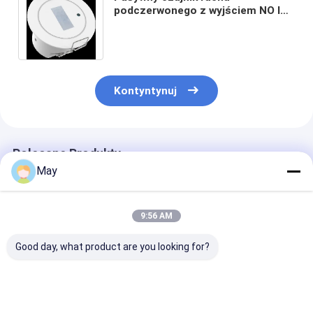
podczerwonego z wyjściem NO lub
NC z wysokością montażu 4 m
Kontyntynuj
Polecane Produkty
May
9:56 AM
Good day, what product are you looking for?
35 mm wycięty
Maks. wysokość
30m średnicy
czujnik zajętości
montażu do 30m PIR
zasięgu detekc
korytarza PIR na
High Bay Czujnik
Samodzielne