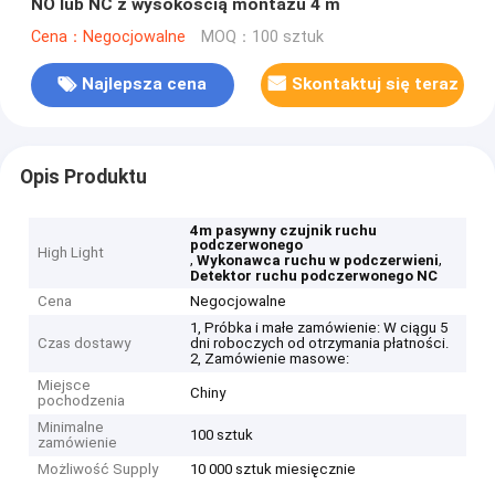
NO lub NC z wysokością montażu 4 m
Cena：Negocjowalne
MOQ：100 sztuk
Najlepsza cena
Skontaktuj się teraz
Opis Produktu
4m pasywny czujnik ruchu
podczerwonego
High Light
,
,
Wykonawca ruchu w podczerwieni
Detektor ruchu podczerwonego NC
Cena
Negocjowalne
1, Próbka i małe zamówienie: W ciągu 5
Czas dostawy
dni roboczych od otrzymania płatności.
2, Zamówienie masowe:
Miejsce
Chiny
pochodzenia
Minimalne
100 sztuk
zamówienie
Możliwość Supply
10 000 sztuk miesięcznie