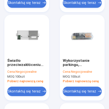
Skontaktuj się teraz
Skontaktuj się teraz
Światło
Wykorzystanie
przeciwzakłóceniu
parkingu,
Światło
Przezroczysty
Cena:
Negocjowalne
Cena:
Negocjowalne
przeciwzakłóceniu
czujnik ruchu
MOQ:
100szt
MOQ:
100szt
Czujnik ruchu
WŁ./WYŁ., Dostępny
ON/OFF, obsługa
pilot i przełącznik DIP
Pobierz najnowszą cenę
Pobierz najnowszą cenę
przedniego
na spodzie
przełącznika i
Skontaktuj się teraz
Skontaktuj się teraz
konfiguracja zdalna