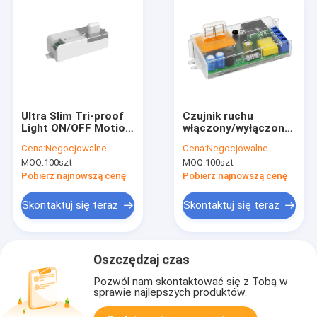
Ultra Slim Tri-proof
Czujnik ruchu
Light ON/OFF Motion
włączony/wyłączony
Sensor, zgodny z
dla światła
Cena:
Negocjowalne
Cena:
Negocjowalne
najnowszymi
trójkątnego,
MOQ:
100szt
MOQ:
100szt
normami ERP,
przełącznika dolnego
ustawienie
i zdalnego ustawienia
Pobierz najnowszą cenę
Pobierz najnowszą cenę
przełącznika
podmuchu
Skontaktuj się teraz
Skontaktuj się teraz
Oszczędzaj czas
Pozwól nam skontaktować się z Tobą w
sprawie najlepszych produktów.