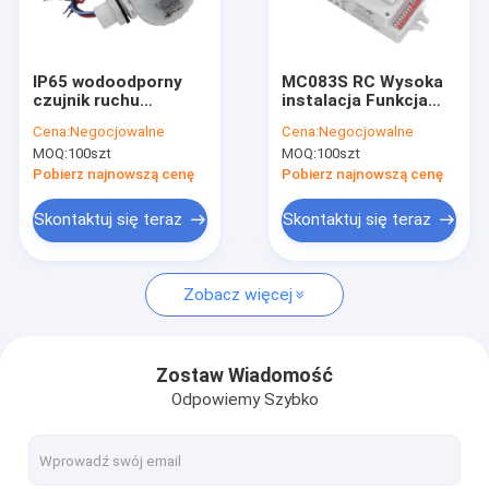
O nas
Wycieczka po fabryce
IP65 wodoodporny
MC083S RC Wysoka
czujnik ruchu
instalacja Funkcja
Kontrola jakości
mikrofalowy funkcja
czujnika włączonego
Cena:
Negocjowalne
Cena:
Negocjowalne
włączona /
i wyłączonego DIP
MOQ:
100szt
MOQ:
100szt
wyłączona dla lampy
Przełącznik
Skontaktuj się z nami
LED
sterowanie zdalne
Pobierz najnowszą cenę
Pobierz najnowszą cenę
Nowości
Skontaktuj się teraz
Skontaktuj się teraz
Sprawy
Zobacz więcej
Poproś o wycenę
Video
Zostaw Wiadomość
Odpowiemy Szybko
Czujnik ruchu mikrofalowego