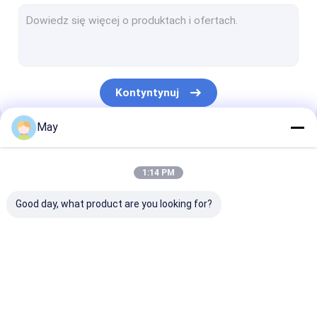
Możliwość przyciemniania czujnika ruchu
Czujnik czujników obecności
Możliwość przyciemniania sterownika LED
Kontyntynuj
Czujnik ruchu Pir
May
Czujnik funkcji włączony
Nasze Kategorie
Sterownik czujnika
1:14 PM
Detektor światła dziennego
Good day, what product are you looking for?
Czujnik ruchu DC
Czujnik ruchu UL
Czujnik ruchu
Możliwość
Czujnik czujn
Czujnik ruchu DALI
mikrofalowego
przyciemniania
obecności
czujnika ruchu