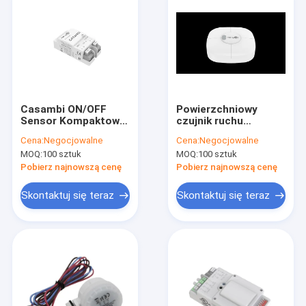
Casambi ON/OFF
Powierzchniowy
Sensor Kompaktowy
czujnik ruchu
projekt nadający się
mikrofalowy dla
Cena:
Negocjowalne
Cena:
Negocjowalne
do większości
magazynu 12 m
MOQ:
100 sztuk
MOQ:
100 sztuk
urządzeń
Wysokość montażu
oświetleniowych
30 m Zakres
Pobierz najnowszą cenę
Pobierz najnowszą cenę
wykrywania
Skontaktuj się teraz
Skontaktuj się teraz
Do domu
Produkty
Pokaz VR