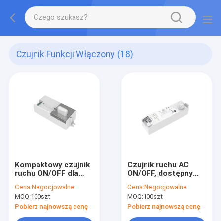
Czujnik Funkcji Włączony
(18)
Kompaktowy czujnik
Czujnik ruchu AC
ruchu ON/OFF dla
ON/OFF, dostępny
światła sufitowego i
zarówno dla świateł
Cena:
Negocjowalne
Cena:
Negocjowalne
światła trójkątnego
trójprzewodowych,
MOQ:
100szt
MOQ:
100szt
jak i sufitowych
Pobierz najnowszą cenę
Pobierz najnowszą cenę