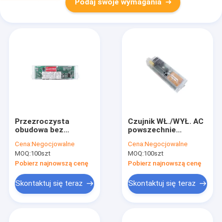
Podaj swoje wymagania
Przezroczysta
Czujnik WŁ./WYŁ. AC
obudowa bez
powszechnie
cieniowania do lampy
stosowany na
Cena:
Negocjowalne
Cena:
Negocjowalne
trójdiodowej, funkcja
parkingach, z
MOQ:
100szt
MOQ:
100szt
WŁ./WYŁ.,
przełącznikiem DIP
konstrukcja
na górze, instalacja
Pobierz najnowszą cenę
Pobierz najnowszą cenę
zatrzaskowa,
śrubowa, dostępny
przełącznik DIP na
pilot
Skontaktuj się teraz
Skontaktuj się teraz
spodzie