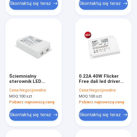
Skontaktuj się teraz
Skontaktuj się teraz
Ściemnialny
0.22A 40W Flicker
sterownik LED
Free dali led driver
DALI2.0 o mocy 30 W
KL40C-PDiiV
Cena:
Negocjowalne
Cena:
Negocjowalne
z funkcją Flicker Free
MOQ:
100 szt
MOQ:
100 szt
KL30C-PDiiV
Pobierz najnowszą cenę
Pobierz najnowszą cenę
Skontaktuj się teraz
Skontaktuj się teraz