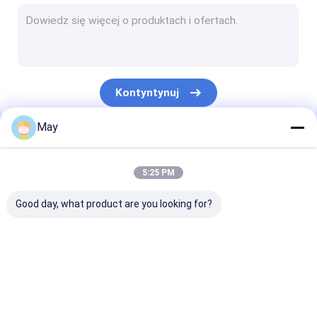
Możliwość przyciemniania czujnika ruchu
Czujnik czujników obecności
Możliwość przyciemniania sterownika LED
Kontyntynuj
Czujnik ruchu Pir
May
Czujnik funkcji włączony
Nasze Kategorie
Sterownik czujnika
5:25 PM
Detektor światła dziennego
Good day, what product are you looking for?
Czujnik ruchu DC
Czujnik ruchu UL
Czujnik ruchu
Możliwość
Czujnik czujn
Czujnik ruchu DALI
mikrofalowego
przyciemniania
obecności
czujnika ruchu