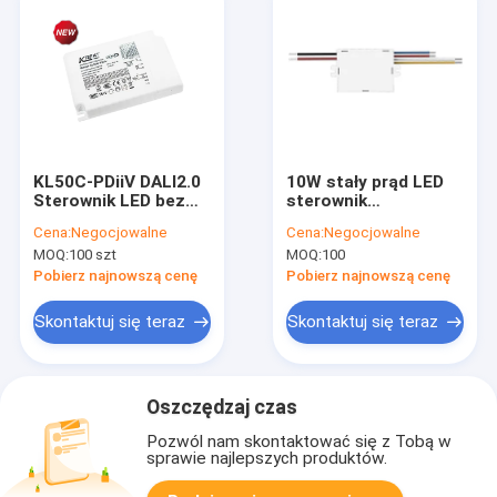
KL50C-PDiiV DALI2.0
10W stały prąd LED
Sterownik LED bez
sterownik
migotania z pamięcią
pojedynczy prąd
Cena:
Negocjowalne
Cena:
Negocjowalne
Push DIM
wyjściowy 200mA lub
MOQ:
100 szt
MOQ:
100
300mA lub 500mA
Pobierz najnowszą cenę
Pobierz najnowszą cenę
Skontaktuj się teraz
Skontaktuj się teraz
Oszczędzaj czas
Pozwól nam skontaktować się z Tobą w
sprawie najlepszych produktów.