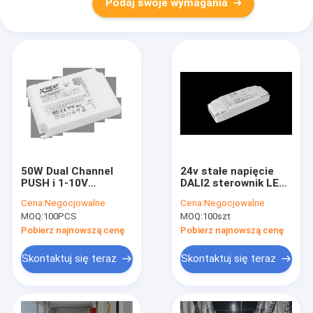
Podaj swoje wymagania
50W Dual Channel
24v stałe napięcie
PUSH i 1-10V
DALI2 sterownik LED
przyciemniający
40W do regulacji
Cena:
Negocjowalne
Cena:
Negocjowalne
sterownik LED dla
temperatury barwy
MOQ:
100PCS
MOQ:
100szt
światła podświetlenia
LED
Pobierz najnowszą cenę
Pobierz najnowszą cenę
Skontaktuj się teraz
Skontaktuj się teraz