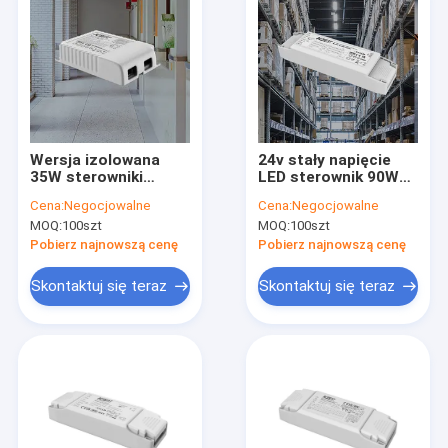
Wersja izolowana
24v stały napięcie
35W sterowniki
LED sterownik 90W
wygaszające z 1-10V
dla paska 220-
Cena:
Negocjowalne
Cena:
Negocjowalne
& PUSH dimming
240Vac 50Hz/60Hz
MOQ:
100szt
MOQ:
100szt
Pobierz najnowszą cenę
Pobierz najnowszą cenę
Skontaktuj się teraz
Skontaktuj się teraz
Do domu
Produkty
Pokaz VR