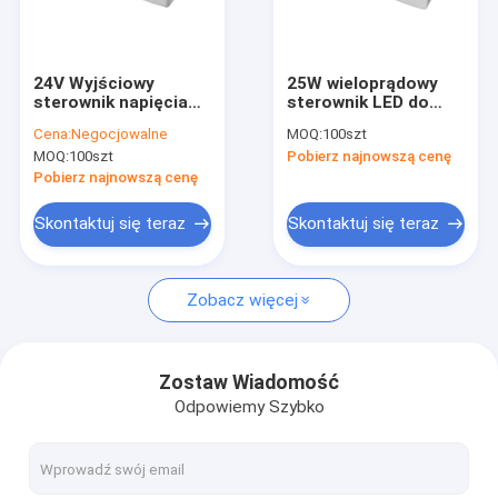
O nas
Wycieczka po fabryce
24V Wyjściowy
25W wieloprądowy
sterownik napięcia
sterownik LED do
Kontrola jakości
stałego z zasięgiem
światła podświetlenia
Cena:
Negocjowalne
MOQ:
100szt
mocy i napięcia 40W
LED
MOQ:
100szt
Pobierz najnowszą cenę
198-264Vac
Skontaktuj się z nami
50Hz/60Hz
Pobierz najnowszą cenę
Nowości
Skontaktuj się teraz
Skontaktuj się teraz
Sprawy
Zobacz więcej
Poproś o wycenę
Video
Zostaw Wiadomość
Odpowiemy Szybko
Czujnik ruchu mikrofalowego