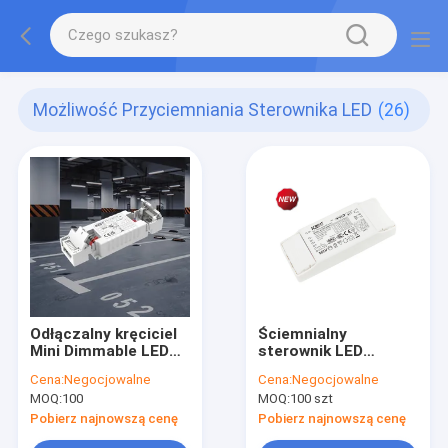
Możliwość Przyciemniania Sterownika LED
(26)
Odłączalny kręciciel
Ściemnialny
Mini Dimmable LED
sterownik LED
Driver 12W/20W/35W
DALI2.0 o mocy 10 W
Cena:
Negocjowalne
Cena:
Negocjowalne
C.C. KL12C-PDii /
KL10C-PDiiV
MOQ:
100
MOQ:
100 szt
KL20C-PDiii / KL26C-
PDii / KL35C-PDii
Pobierz najnowszą cenę
Pobierz najnowszą cenę