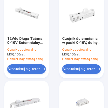
12Vdc Długa Taśma
Czujnik ściemniania
0-10V Ściemnialny
w paski 0-10V, dolny
Czujnik Ruchu, Z
przełącznik DIP i pilot
Cena:
Negocjowalne
Cena:
Negocjowalne
Funkcją Zdalnego
do ustawiania
MOQ:
100szt
MOQ:
100szt
Sterowania, Bez
parametrów
Ocieni
Pobierz najnowszą cenę
Pobierz najnowszą cenę
Skontaktuj się teraz
Skontaktuj się teraz
Do domu
Produkty
Pokaz VR