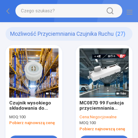
Możliwość Przyciemniania Czujnika Ruchu
(27)
Czujnik wysokiego
MC087D 99 Funkcja
składowania do
przyciemniania
magazynu Zhaga
czujnik ruchu DLC
MOQ:
100
Cena:
Negocjowalne
Book 18, wejście 12 V
przełączniki DIP do
Pobierz najnowszą cenę
MOQ:
100
DC, wysokość
parkingu
instalacji 15 m
Pobierz najnowszą cenę
MC079D RC Z