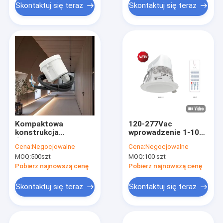
Skontaktuj się teraz
Skontaktuj się teraz
Kompaktowa
120-277Vac
konstrukcja
wprowadzenie 1-10v
Ściemnialny czujnik
Senzory zasięgu
Cena:
Negocjowalne
Cena:
Negocjowalne
ruchu MC054V RC 4
ustawialne z
MOQ:
500szt
MOQ:
100 szt
Seria 1 - 10 V.
wykorzystaniem
Ściemnianie
światła dziennego
Pobierz najnowszą cenę
Pobierz najnowszą cenę
IP20
Skontaktuj się teraz
Skontaktuj się teraz