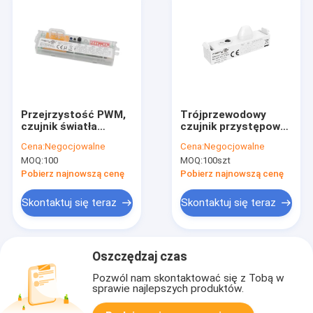
Przejrzystość PWM,
Trójprzewodowy
czujnik światła
czujnik przystępowy
trójprzezroczystego,
do przyciemniania
Cena:
Negocjowalne
Cena:
Negocjowalne
z patentowaną
światła, długa
MOQ:
100
MOQ:
100szt
anteną
powłoka,
miniaturowa
Pobierz najnowszą cenę
Pobierz najnowszą cenę
konstrukcja anteny,
bez cieni
Skontaktuj się teraz
Skontaktuj się teraz
Oszczędzaj czas
Pozwól nam skontaktować się z Tobą w
sprawie najlepszych produktów.