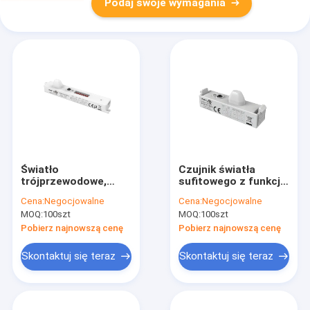
Podaj swoje wymagania
Światło
Czujnik światła
trójprzewodowe,
sufitowego z funkcją
czujnik ruchu z
korytarza,
Cena:
Negocjowalne
Cena:
Negocjowalne
funkcją korytarza,
przyciemnieniem
MOQ:
100szt
MOQ:
100szt
użycie parkingu
PWM i dostępnym
zdalnym
Pobierz najnowszą cenę
Pobierz najnowszą cenę
sterowaniem
Skontaktuj się teraz
Skontaktuj się teraz