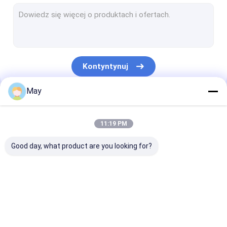
Możliwość przyciemniania czujnika ruchu
Czujnik czujników obecności
Możliwość przyciemniania sterownika LED
Kontyntynuj
Czujnik ruchu Pir
May
Czujnik funkcji włączony
Nasze Kategorie
Sterownik czujnika
11:19 PM
Detektor światła dziennego
Good day, what product are you looking for?
Czujnik ruchu DC
Czujnik ruchu UL
Czujnik ruchu
Możliwość
Czujnik czujn
Czujnik ruchu DALI
mikrofalowego
przyciemniania
obecności
czujnika ruchu