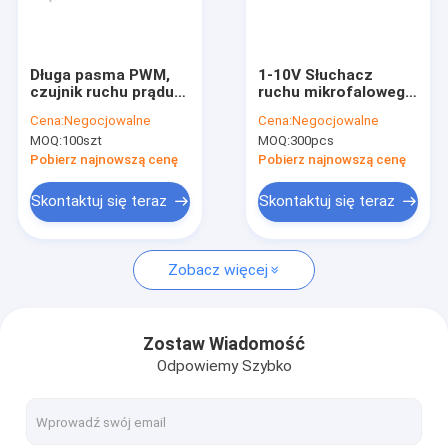
O nas
Wycieczka po fabryce
Długa pasma PWM,
1-10V Słuchacz
czujnik ruchu prądu
ruchu mikrofalowego
Kontrola jakości
stałego, obsługa
do
Cena:
Negocjowalne
Cena:
Negocjowalne
zdalnego sterowania,
trójprzewodowego
MOQ:
100szt
MOQ:
300pcs
maksymalnie 6 m
światła, maksymalna
Skontaktuj się z nami
wysokość montażu
Pobierz najnowszą cenę
Pobierz najnowszą cenę
6m
Nowości
Skontaktuj się teraz
Skontaktuj się teraz
Sprawy
Zobacz więcej
Poproś o wycenę
Video
Zostaw Wiadomość
Odpowiemy Szybko
Czujnik ruchu mikrofalowego