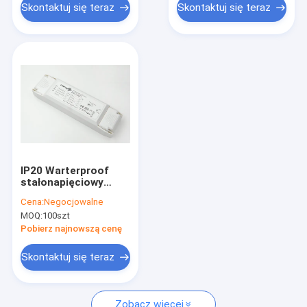
Skontaktuj się teraz
Skontaktuj się teraz
IP20 Warterproof
stałonapięciowy
sterownik LED 12V 40
Cena:
Negocjowalne
wat
MOQ:
100szt
Pobierz najnowszą cenę
Skontaktuj się teraz
Zobacz więcej