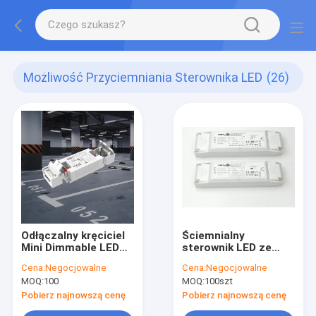
Możliwość Przyciemniania Sterownika LED
(26)
Odłączalny kręciciel
Ściemnialny
Mini Dimmable LED
sterownik LED ze
Driver 12W/20W/35W
stałym napięciem z
Cena:
Negocjowalne
Cena:
Negocjowalne
C.C. KL12C-PDii /
diodą LED
MOQ:
100
MOQ:
100szt
KL20C-PDiii / KL26C-
ściemniania krawędzi
PDii / KL35C-PDii
Pobierz najnowszą cenę
Pobierz najnowszą cenę