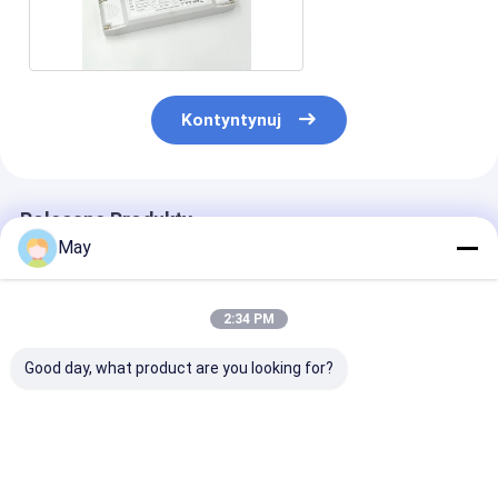
12V 40w
Kontyntynuj
Polecane Produkty
May
2:34 PM
Good day, what product are you looking for?
10W stały prąd LED
50W Dual Channel
24v stałe napi
sterownik
PUSH i 1-10V
DALI2 sterown
pojedynczy prąd
przyciemniający
40W do regulac
wyjściowy 200mA lub
sterownik LED dla
temperatury b