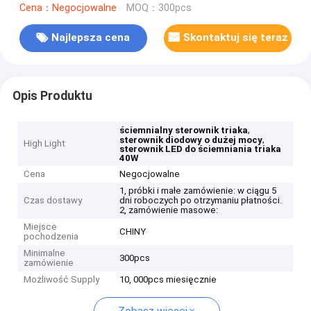
Cena：Negocjowalne
MOQ：300pcs
Najlepsza cena
Skontaktuj się teraz
Opis Produktu
,
ściemnialny sterownik triaka
,
sterownik diodowy o dużej mocy
High Light
sterownik LED do ściemniania triaka
40W
Cena
Negocjowalne
1, próbki i małe zamówienie: w ciągu 5
Czas dostawy
dni roboczych po otrzymaniu płatności.
2, zamówienie masowe:
Miejsce
CHINY
pochodzenia
Minimalne
300pcs
zamówienie
Możliwość Supply
10, 000pcs miesięcznie