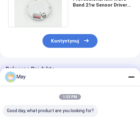
Band 21w Sensor Driver
do lampy sufitowej 34 -
60V
Kontyntynuj
Polecane Produkty
May
1:53 PM
Good day, what product are you looking for?
Clustered Control RF
Migotanie -
Dioda LED
Bezprzewodowy
bezpłatny
sterownika sie
czujnik ruchu
ściemniany
bezprzewodow