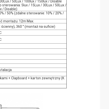
 30Lux / 50Lux / 100lux / 150lux / Disable
o sterowania: 5lux / 15Lux / 30Lux / 50Lux /
x / Disable)
0% / 50% (zdalne sterowanie: 10% / 20% /
ć montażu: 12m Max.
 ścienny), 360 ° (montaż na suficie)
℃
℃
stalacja
kami + Clapboard + karton zewnętrzny (K