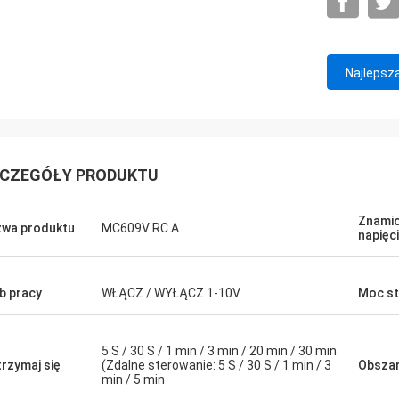
Najlepsz
CZEGÓŁY PRODUKTU
Znami
wa produktu
MC609V RC A
napięc
b pracy
WŁĄCZ / WYŁĄCZ 1-10V
Moc st
5 S / 30 S / 1 min / 3 min / 20 min / 30 min
rzymaj się
(Zdalne sterowanie: 5 S / 30 S / 1 min / 3
Obszar
min / 5 min