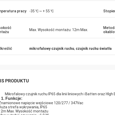
peratura pracy
-35 ℃ ~ + 55 ℃
Stopie
sokość
Metod
Max. Wysokość montażu: 12m Max.
ntażu
okablo
kreślić
mikrofalowy czujnik ruchu
,
czujnik ruchu światła
IS PRODUKTU
Mikrofalowy czujnik ruchu IP65 dla linii liniowych i Batten oraz HI
1. Funkcje:
Znamionowe napięcie wejściowe 120/277 / 347Vac
Duża strefa wykrywania, IP65
12m Max. Wysokość montażu