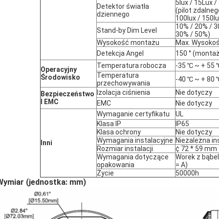
5lux / 15Lux /
Detektor światła
(pilot zdalneg
dziennego
100lux / 150lu
10% / 20% / 3
Stand-by Dim Level
30% / 50%)
Wysokość montażu
Max. Wysokoś
Detekcja Angel
150 ° (montaż
Temperatura robocza
-35 ℃ ~ + 55 
Operacyjny
Temperatura
Środowisko
-40 ℃ ~ + 80 
przechowywania
Izolacja ciśnienia
Nie dotyczy
Bezpieczeństwo
I EMC
EMC
Nie dotyczy
Wymaganie certyfikatu
UL
Klasa IP
IP65
Klasa ochrony
Nie dotyczy
Wymagania instalacyjne
Niezależna in
Inni
Rozmiar instalacji
¢ 72 * 59 mm
Wymagania dotyczące
Worek z bąbel
opakowania
= A)
Życie
50000h
Wymiar (jednostka: mm)