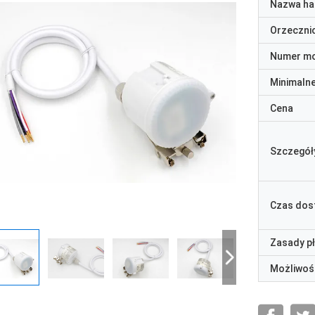
Nazwa ha
Orzeczni
Numer m
Minimaln
Cena
Szczegół
Czas dos
Zasady p
Możliwoś