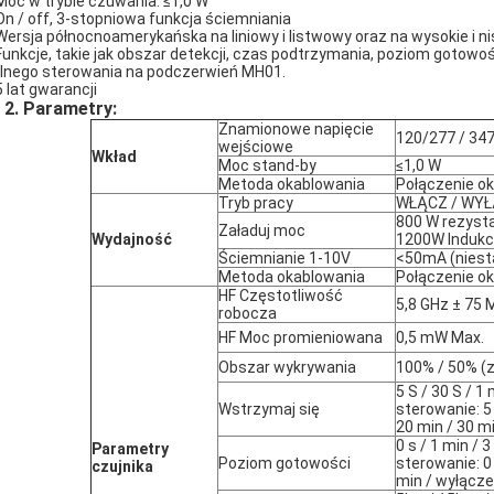
Moc w trybie czuwania: ≤1,0 W
On / off, 3-stopniowa funkcja ściemniania
Wersja północnoamerykańska na liniowy i listwowy oraz na wysokie i nis
Funkcje, takie jak obszar detekcji, czas podtrzymania, poziom gotowo
lnego sterowania na podczerwień MH01.
5 lat gwarancji
2.
Parametry:
Znamionowe napięcie
120/277 / 34
wejściowe
Wkład
Moc stand-by
≤1,0 W
Metoda okablowania
Połączenie o
Tryb pracy
WŁĄCZ / WYŁ
800 W rezyst
Załaduj moc
Wydajność
1200W Indukc
Ściemnianie 1-10V
<50mA (niesta
Metoda okablowania
Połączenie o
HF Częstotliwość
5,8 GHz ± 75 
robocza
HF Moc promieniowana
0,5 mW Max.
Obszar wykrywania
100% / 50% (z
5 S / 30 S / 1
Wstrzymaj się
sterowanie: 5 
20 min / 30 m
0 s / 1 min / 
Parametry
Poziom gotowości
sterowanie: 0 
czujnika
min / wyłącze