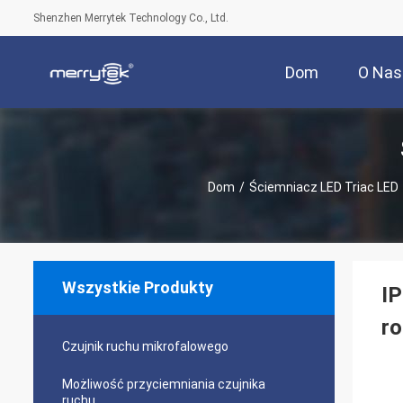
Shenzhen Merrytek Technology Co., Ltd.
Dom
O Nas
Dom
/
Ściemniacz LED Triac LED
Wszystkie Produkty
IP
ro
Czujnik ruchu mikrofalowego
Możliwość przyciemniania czujnika
ruchu