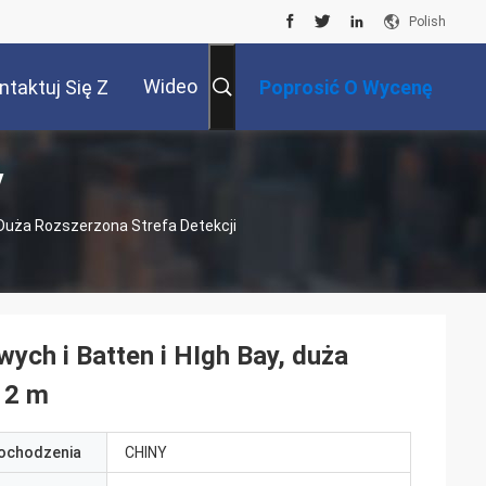
Polish
Wideo
ntaktuj Się Z
Poprosić O Wycenę
y
Nami
, Duża Rozszerzona Strefa Detekcji
wych i Batten i HIgh Bay, duża
12 m
pochodzenia
CHINY