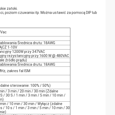
kie zatoki.
ści, poziom czuwania itp. Można ustawić za pomocą DIP lub
7Vac
kablowania Średnica drutu: 18AWG
ĄCZ 1-10V
ancyjny 1200W przy 347VAC
yjny rezystancyjny przy 1600 W @ 480VAC
łe źródło prądu)
kablowania Średnica drutu: 18AWG
MHz, zakres fal ISM
dalne sterowanie: 100% / 50%)
 min / 3 min / 20 min / 30 min (Zdalne
S / 30 S / 1 min / 3 min / 5 min / 10 min /
in)
3 min / 10 min / 30 min / Wyłącz (zdalne
s / 10 s / 1 min / 3 min / 5 min / 10 min / 30
nie)