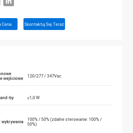
a Cena
Skontaktuj Się Teraz
onowe
120/277 / 347Vac
ie wejściowe
and-by
≤1,0 W
100% / 50% (zdalne sterowanie: 100% /
 wykrywania
50%)