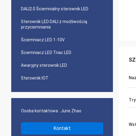
DALI2.0 Ściemnialny sterownik LED
Sterownik LED DALI z możliwością
przyciemniania
Ściemniacz LED 1-10V
Ściemniacz LED Triac LED
SZ
Awaryjny sterownik LED
Naz
Sterownik IOT
Try
Osoba kontaktowa :
June Zhao
Wst
Kontakt