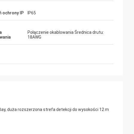
ń ochrony IP
IP65
a
Połączenie okablowania Średnica drutu:
wania
18AWG
gh Bay, duża rozszerzona strefa detekcji do wysokości 12 m