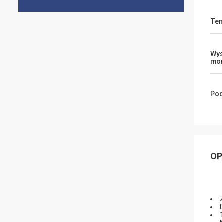
Tem
Wy
mo
Pod
OP