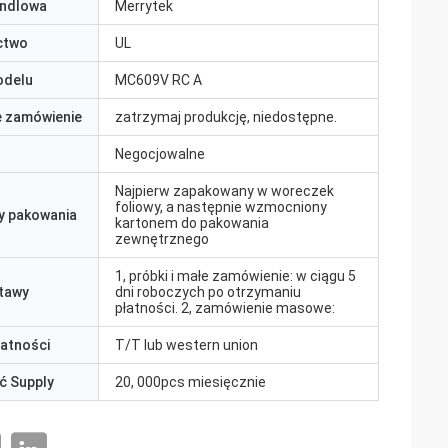
ndlowa
Merrytek
ctwo
UL
odelu
MC609V RC A
e zamówienie
zatrzymaj produkcję, niedostępne.
Negocjowalne
Najpierw zapakowany w woreczek
foliowy, a następnie wzmocniony
y pakowania
kartonem do pakowania
zewnętrznego
1, próbki i małe zamówienie: w ciągu 5
tawy
dni roboczych po otrzymaniu
płatności. 2, zamówienie masowe:
łatności
T/T lub western union
ć Supply
20, 000pcs miesięcznie