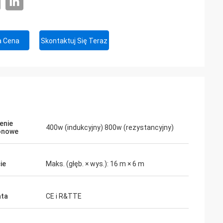
a Cena
Skontaktuj Się Teraz
enie
400w (indukcyjny) 800w (rezystancyjny)
onowe
ie
Maks. (głęb. × wys.): 16 m × 6 m
ata
CE i R&TTE