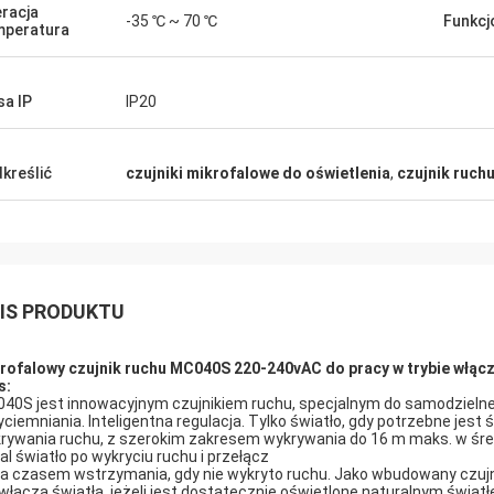
racja
-35 ℃ ~ 70 ℃
Funkc
peratura
sa IP
IP20
kreślić
czujniki mikrofalowe do oświetlenia
,
czujnik ruchu
IS PRODUKTU
rofalowy czujnik ruchu MC040S 220-240vAC do pracy w trybie włącza
s:
40S jest innowacyjnym czujnikiem ruchu, specjalnym do samodzielnej 
yciemniania. Inteligentna regulacja. Tylko światło, gdy potrzebne jes
rywania ruchu, z szerokim zakresem wykrywania do 16 m maks. w śred
al światło po wykryciu ruchu i przełącz
a czasem wstrzymania, gdy nie wykryto ruchu. Jako wbudowany czujni
 włącza światła, jeżeli jest dostatecznie oświetlone naturalnym świat