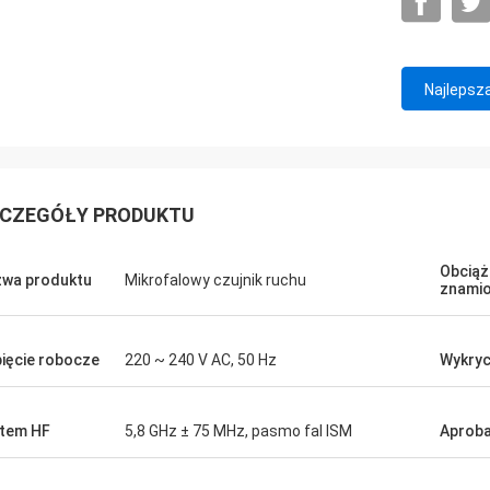
Najlepsz
CZEGÓŁY PRODUKTU
Obciąż
wa produktu
Mikrofalowy czujnik ruchu
znami
ięcie robocze
220 ~ 240 V AC, 50 Hz
Wykryc
tem HF
5,8 GHz ± 75 MHz, pasmo fal ISM
Aprob