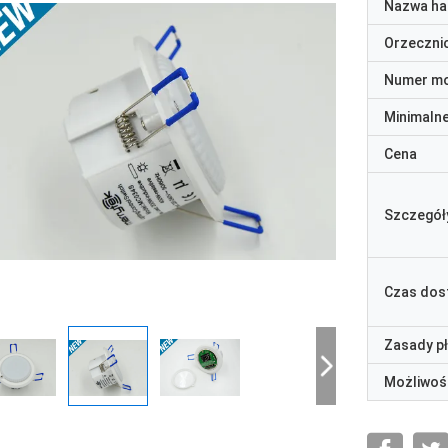
Nazwa ha
Orzeczni
Numer m
Minimaln
Cena
Szczegół
Czas dos
Zasady p
Możliwoś