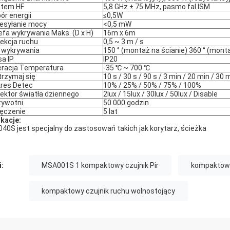
stem HF
5,8 GHz ± 75 MHz, pasmo fal ISM
ór energii
≤0,5W
esyłanie mocy
<0,5 mW
efa wykrywania Maks. (D x H)
16m x 6m
ekcja ruchu
0,5 ~ 3 m / s
 wykrywania
150 ° (montaż na ścianie) 360 ° (monta
sa IP
IP20
racja Temperatura
-35 ℃ ~ 700 ℃
rzymaj się
10 s / 30 s / 90 s / 3 min / 20 min / 30 
res Detec
10% / 25% / 50% / 75% / 100%
ektor światła dziennego
2lux / 15lux / 30lux / 50lux / Disable
ywotni
50 000 godzin
ęczenie
5 lat
ikacje:
40S jest specjalny do zastosowań takich jak korytarz, ścieżka
i:
MSA001S 1 kompaktowy czujnik Pir
kompaktowy
kompaktowy czujnik ruchu wolnostojący