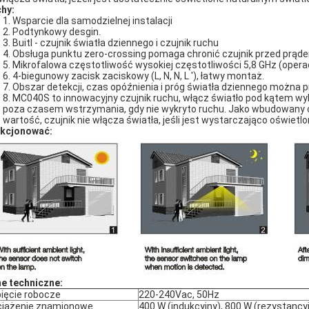
hy:
1. Wsparcie dla samodzielnej instalacji
2. Podtynkowy desgin.
3. Buitl - czujnik światła dziennego i czujnik ruchu
4. Obsługa punktu zero-crossing pomaga chronić czujnik przed prą
5. Mikrofalowa częstotliwość wysokiej częstotliwości 5,8 GHz (oper
6. 4-biegunowy zacisk zaciskowy (L, N, N, L '), łatwy montaż.
7. Obszar detekcji, czas opóźnienia i próg światła dziennego można 
8. MC040S to innowacyjny czujnik ruchu, włącz światło pod kątem wy
poza czasem wstrzymania, gdy nie wykryto ruchu. Jako wbudowany c
wartość, czujnik nie włącza światła, jeśli jest wystarczająco oświet
kcjonować:
e techniczne:
ięcie robocze
220-240Vac, 50Hz
iążenie znamionowe
400 W (indukcyjny), 800 W (rezystancy