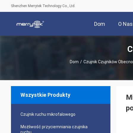
Shenzhen Merrytek Technology Co., Ltd.
Dom
O Nas
C
Dom
/
Czujnik Czujników Obecno
Wszystkie Produkty
Mi
p
Czujnik ruchu mikrofalowego
Możliwość przyciemniania czujnika
ruchu