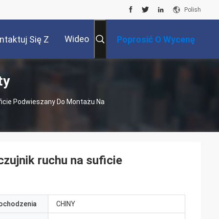
Polish
Wideo
ntaktuj Się Z
Poprosić O Wycenę
ty
Nami
uficie Podwieszany Do Montażu Na
zujnik ruchu na suficie
pochodzenia
CHINY