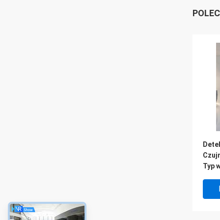
POLEC
Dete
Czuj
Typ 
ze s
MSA2