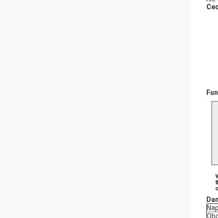
Cec
Fun
Dan
Nap
Obc