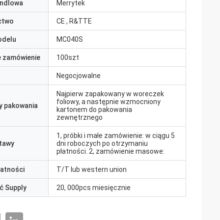
ndlowa
Merrytek
ctwo
CE , R&TTE
odelu
MC040S
e zamówienie
100szt
Negocjowalne
Najpierw zapakowany w woreczek
foliowy, a następnie wzmocniony
y pakowania
kartonem do pakowania
zewnętrznego
1, próbki i małe zamówienie: w ciągu 5
tawy
dni roboczych po otrzymaniu
płatności. 2, zamówienie masowe:
łatności
T/T lub western union
ć Supply
20, 000pcs miesięcznie