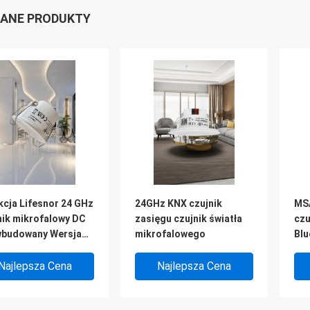
ANE PRODUKTY
kcja Lifesnor 24 GHz
24GHz KNX czujnik
MS
nik mikrofalowy DC
zasięgu czujnik światła
czu
wbudowany Wersja
mikrofalowego
Blu
tykiem suchym
int
00D RC
Najlepsza Cena
Najlepsza Cena