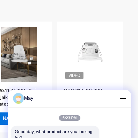
VIDEO
A211 B 24GHz Duży
MSA021D RC 24GHz
jnik ruchu z Casambi
Czujnik obecności i ruchu
May
etooth dla
z wyjściem kontaktowym
eligentnego domu
na sucho
Najlepsza Cena
Najlepsza Cena
5:23 PM
Good day, what product are you looking 
for?