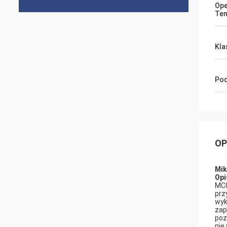
Ope
Tem
Kla
Pod
OP
Mik
Opi
MC0
prz
wyk
zap
poz
nie