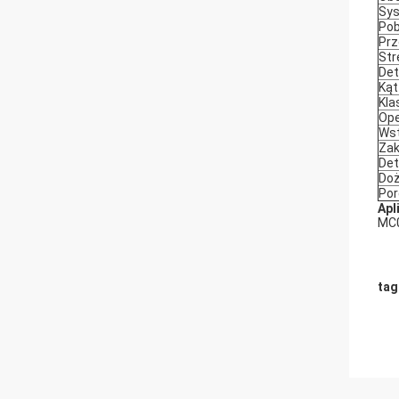
Sy
Pob
Prz
Str
Det
Kąt
Kla
Ope
Wst
Zak
Det
Doż
Por
Apl
MC0
tag