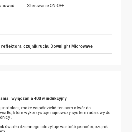
jonować
Sterowanie ON-OFF
 reflektora
,
czujnik ruchu Downlight Microwave
nia i wyłączania 400 w indukcyjny
instalacji, może współdzielić ten sam otwór do
t światło, które wykorzystuje najnowszy system radarowy do
nicy .
k światła dziennego odczytuje wartość jasności, czujnik
łem.