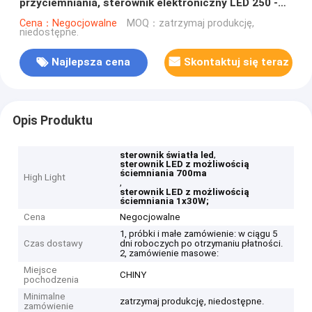
przyciemniania, sterownik elektroniczny LED 250 -
700mA
Cena：Negocjowalne
MOQ：zatrzymaj produkcję,
niedostępne.
Najlepsza cena
Skontaktuj się teraz
Opis Produktu
,
sterownik światła led
sterownik LED z możliwością
ściemniania 700ma
High Light
,
sterownik LED z możliwością
ściemniania 1x30W;
Cena
Negocjowalne
1, próbki i małe zamówienie: w ciągu 5
Czas dostawy
dni roboczych po otrzymaniu płatności.
2, zamówienie masowe:
Miejsce
CHINY
pochodzenia
Minimalne
zatrzymaj produkcję, niedostępne.
zamówienie