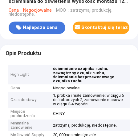
ściemniania do oświetlenia Wysokość montażu 12
m
Cena：Negocjowalne
MOQ：zatrzymaj produkcję,
niedostępne.
Najlepsza cena
Skontaktuj się teraz
Opis Produktu
,
ściemnianie czujnika ruchu
,
zewnętrzny czujnik ruchu
High Light
ściemnianie bezprzewodowego
czujnika ruchu
Cena
Negocjowalne
1, próbka i małe zamówienie: w ciągu 5
Czas dostawy
dni roboczych 2, zamówienie masowe:
w ciągu 3-4 tygodni
Miejsce
CHINY
pochodzenia
Minimalne
zatrzymaj produkcję, niedostępne.
zamówienie
Możliwość Supply
20, 000pcs miesięcznie