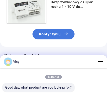
Bezprzewodowy czujnik
ruchu 1 - 10 V do
ściemniania do oświetlenia
Wysokość montażu 12 m
Kontyntynuj
Polecane Produkty
May
5:46 AM
Good day, what product are you looking for?
Clustered Control RF
Migotanie -
Dioda LED
Bezprzewodowy
bezpłatny
sterownika sie