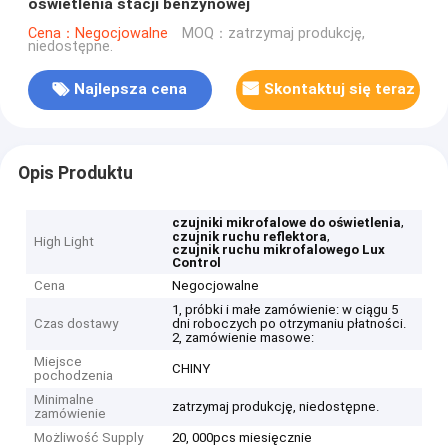
oświetlenia stacji benzynowej
Cena：Negocjowalne
MOQ：zatrzymaj produkcję,
niedostępne.
Najlepsza cena
Skontaktuj się teraz
Opis Produktu
,
czujniki mikrofalowe do oświetlenia
,
czujnik ruchu reflektora
High Light
czujnik ruchu mikrofalowego Lux
Control
Cena
Negocjowalne
1, próbki i małe zamówienie: w ciągu 5
Czas dostawy
dni roboczych po otrzymaniu płatności.
2, zamówienie masowe:
Miejsce
CHINY
pochodzenia
Minimalne
zatrzymaj produkcję, niedostępne.
zamówienie
Możliwość Supply
20, 000pcs miesięcznie