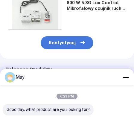
800 W 5.8G Lux Control
Mikrofalowy czujnik ruchu
do oświetlenia stacji
benzynowej
Kontyntynuj
Polecane Produkty
May
6:21 PM
Good day, what product are you looking for?
Clustered Control RF
Migotanie -
Dioda LED
Bezprzewodowy
bezpłatny
sterownika sie