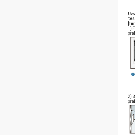
Uwa
tes
[fu
1) 
pra
2) 
pra