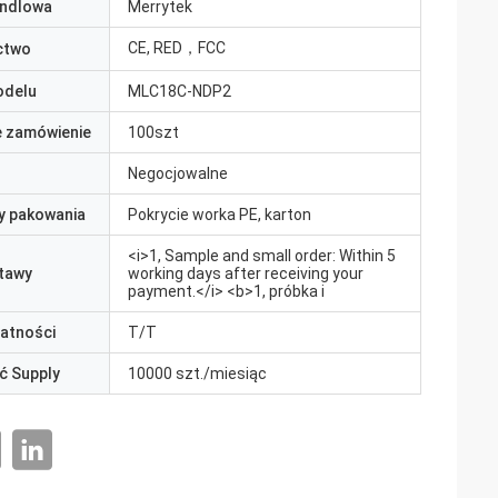
ndlowa
Merrytek
CE, RED，FCC
ctwo
odelu
MLC18C-NDP2
e zamówienie
100szt
Negocjowalne
y pakowania
Pokrycie worka PE, karton
<i>1, Sample and small order: Within 5
tawy
working days after receiving your
payment.</i> <b>1, próbka i
łatności
T/T
ć Supply
10000 szt./miesiąc