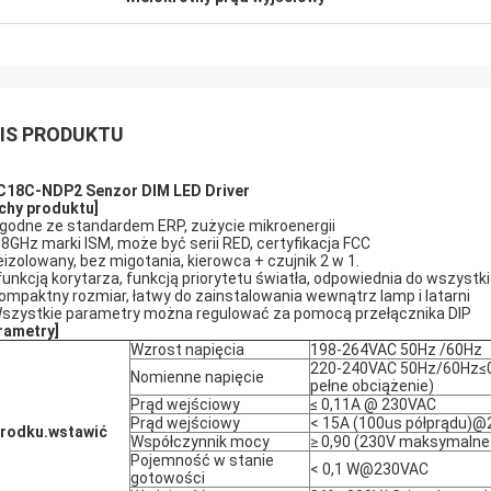
IS PRODUKTU
18C-NDP2 Senzor DIM LED Driver
chy produktu
]
Zgodne ze standardem ERP, zużycie mikroenergii
5.8GHz marki ISM, może być serii RED, certyfikacja FCC
eizolowany, bez migotania, kierowca + czujnik 2 w 1.
funkcją korytarza, funkcją priorytetu światła, odpowiednia do wszyst
Kompaktny rozmiar, łatwy do zainstalowania wewnątrz lamp i latarni
Wszystkie parametry można regulować za pomocą przełącznika DIP
rametry
]
Wzrost napięcia
198-264VAC 50Hz /60Hz
220-240VAC 50Hz/60Hz≤
Nomienne napięcie
pełne obciążenie)
Prąd wejściowy
≤ 0,11A @ 230VAC
Prąd wejściowy
< 15A (100us półprądu)
rodku.
wstawić
Współczynnik mocy
≥ 0,90 (230V maksymalne
Pojemność w stanie
< 0,1 W@230VAC
gotowości