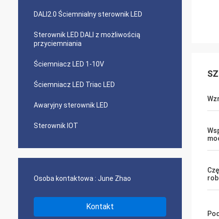
DALI2.0 Ściemnialny sterownik LED
Sterownik LED DALI z możliwością
przyciemniania
Ściemniacz LED 1-10V
SZ
Ściemniacz LED Triac LED
Wzr
Awaryjny sterownik LED
Sterownik IOT
Wsp
mo
Czę
rob
Osoba kontaktowa :
June Zhao
Kontakt
Pod