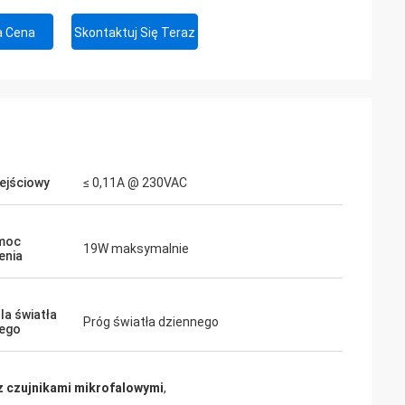
a Cena
Skontaktuj Się Teraz
ejściowy
≤ 0,11A @ 230VAC
moc
19W maksymalnie
enia
la światła
Próg światła dziennego
ego
z czujnikami mikrofalowymi
,