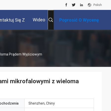
Polish
Wideo
ntaktuj Się Z
Poprosić O Wycenę
Nami
Wieloma Prądem Wyjściowym
kami mikrofalowymi z wieloma
pochodzenia
Shenzhen, Chiny