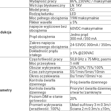
Wydajność pracy
86%, 230VAC / maksymaln
Wstrząs błyskawiczny
LN: 1KV
Model pracy
CC
Rodzaj ładunku
LED
Moc pełnego obciążenia
19W maksymalnie
Flikker wavelle
≤ 5%
napięcie wyjściowe bez
60VDC maksymalnie
obciążenia
dukcja
Jedno prąd:
Prąd obciążenia
300 mA /350 mA
Zakres napięcia
24-53VDC 300mA / 350m
wyjściowego obciążenia
Dokładność prądu
± 5% @230VAC
stałego
Częstotliwość pracy
50,8 GHz ± 75 MHz, pasm
Moc przesyłowa
1 mW
Obszar wykrywania
25%/50%/75%/100%
Czas zatrzymywania
5S/1min/5min/10min
Okres oczekiwania
0s/1min/10min/+∞
Kontrola światła
Próg światła dziennego
dziennego
Kontrola światła
Priorytet światła dzienne
rametry
dziennego
otwarte/zamknięte
Poziom DIM w stanie
20%
gotowości
Promień wykrywania
Układ sufitowy 3 m:0.3m
(wrażliwość: 100%)
Ściana 2 m:0.3m/s ≥10m