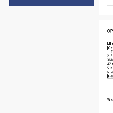
OP
MLC
[
Ce
1. 
2. 
3Ni
4Z 
5. 
6. 
[
Pa
W ś