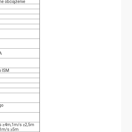
e obciążenie
A
o ISM
go
/s ≥4m,1m/s ≥2,5m
,1m/s ≥5m