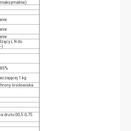
 maksymalnie)
anie
anie
anie
zący L N do
-)
 85%
aczającej 1 kg
hrony środowiska
a drutu:00,5-0,75