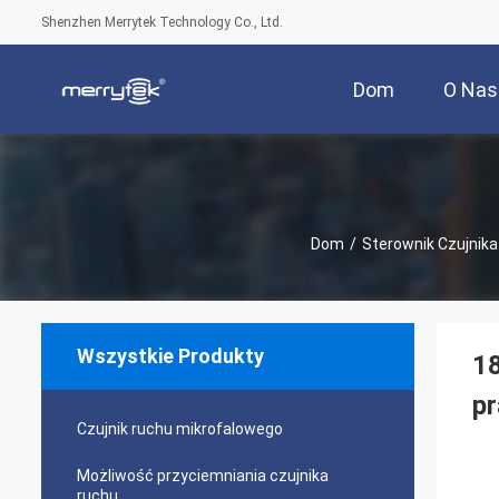
Shenzhen Merrytek Technology Co., Ltd.
Dom
O Nas
Dom
/
Sterownik Czujnika
Wszystkie Produkty
18
p
Czujnik ruchu mikrofalowego
Możliwość przyciemniania czujnika
ruchu