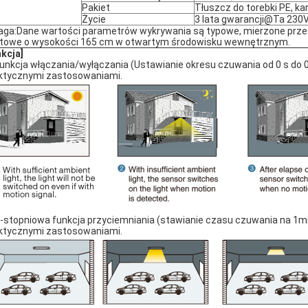
Pakiet
Tłuszcz do torebki PE, ka
Życie
3 lata gwarancji@Ta 230V
ga:Dane wartości parametrów wykrywania są typowe, mierzone prze
towe o wysokości 165 cm w otwartym środowisku wewnętrznym.
nkcja]
Funkcja włączania/wyłączania (Ustawianie okresu czuwania od 0 s do 
ktycznymi zastosowaniami.
3-stopniowa funkcja przyciemniania (stawianie czasu czuwania na 1m
ktycznymi zastosowaniami.