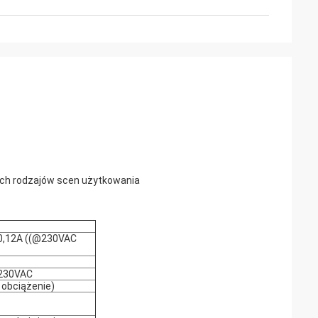
kich rodzajów scen użytkowania
0,12A ((@230VAC
@230VAC
 obciążenie)