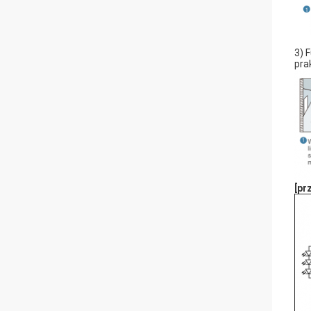
3) 
pra
[pr