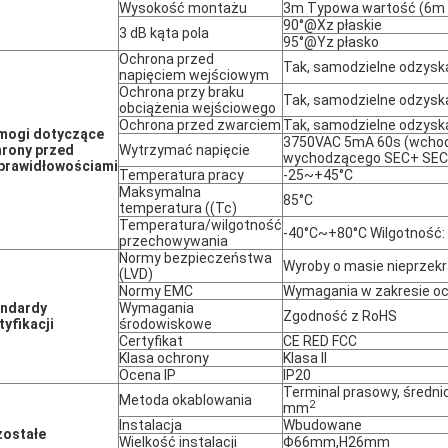
Wysokość montażu
3m Typowa wartość (6m
90°@Xz płaskie
3 dB kąta pola
95°@Yz płasko
Ochrona przed
Tak, samodzielne odzysk
napięciem wejściowym
Ochrona przy braku
Tak, samodzielne odzysk
obciążenia wejściowego
Ochrona przed zwarciem
Tak, samodzielne odzysk
mogi dotyczące
3750VAC 5mA 60s (wchod
rony przed
Wytrzymać napięcie
wychodzącego SEC+ SEC
prawidłowościami
Temperatura pracy
-25~+45°C
Maksymalna
85°C
temperatura ((Tc)
Temperatura/wilgotność
-40°C~+80°C Wilgotność:
przechowywania
Normy bezpieczeństwa
Wyroby o masie nieprzekr
(LVD)
Normy EMC
Wymagania w zakresie oc
andardy
Wymagania
Zgodność z RoHS
tyfikacji
środowiskowe
Certyfikat
CE RED FCC
Klasa ochrony
Klasa II
Ocena IP
IP20
Terminal prasowy, średnic
Metoda okablowania
2
mm
Instalacja
Wbudowane
ostałe
Wielkość instalacji
Φ66mm,H26mm