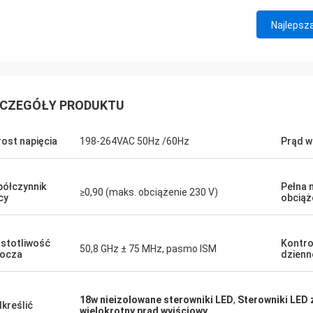
Najlepsz
CZEGÓŁY PRODUKTU
ost napięcia
198-264VAC 50Hz /60Hz
Prąd w
ółczynnik
Pełna 
≥0,90 (maks. obciążenie 230 V)
cy
obciąż
stotliwość
Kontro
50,8 GHz ± 75 MHz, pasmo ISM
ocza
dzienn
18w nieizolowane sterowniki LED
,
Sterowniki LED 
kreślić
wielokrotny prąd wyjściowy