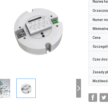
Nazwa ha
Orzeczni
Numer m
Minimaln
Cena
Szczegół
Czas dos
Zasady p
Możliwoś