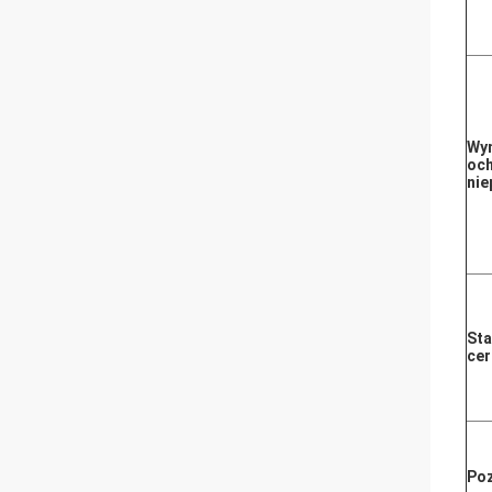
Wy
och
nie
St
cer
Poz