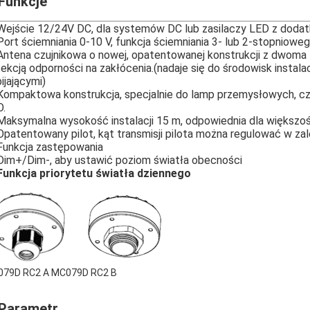
 Funkcje
Wejście 12/24V DC, dla systemów DC lub zasilaczy LED z doda
Port ściemniania 0-10 V, funkcja ściemniania 3- lub 2-stopniowe
Antena czujnikowa o nowej, opatentowanej konstrukcji z dwoma tr
ekcją odporności na zakłócenia.(nadaje się do środowisk insta
ijającymi)
Kompaktowa konstrukcja, specjalnie do lamp przemysłowych, c
.
Maksymalna wysokość instalacji 15 m, odpowiednia dla większ
Opatentowany pilot, kąt transmisji pilota można regulować w z
Funkcja zastępowania
Dim+/Dim-, aby ustawić poziom światła obecności
Funkcja priorytetu światła dziennego
79D RC2 A MC079D RC2 B
 Parametr