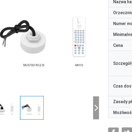
Nazwa ha
Orzeczni
Numer m
Minimaln
Cena
Szczegół
Czas dos
Zasady p
Możliwoś