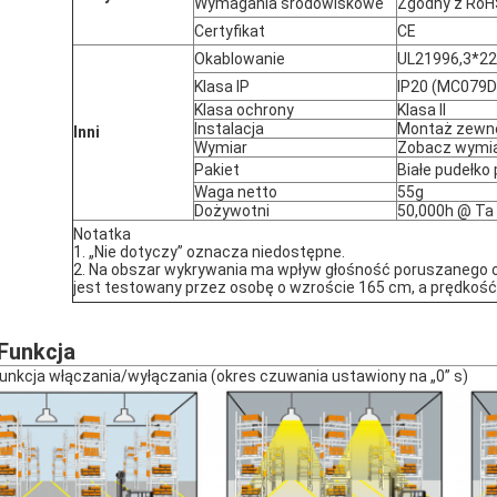
Wymagania środowiskowe
Zgodny z RoH
Certyfikat
CE
Okablowanie
UL21996,3*22
Klasa IP
IP20 (MC079D
Klasa ochrony
Klasa II
Instalacja
Montaż zewnę
Inni
Wymiar
Zobacz wymi
Pakiet
Białe pudełko
Waga netto
55g
Dożywotni
50,000h @ Ta 
Notatka
1. „Nie dotyczy” oznacza niedostępne.
2. Na obszar wykrywania ma wpływ głośność poruszanego o
jest testowany przez osobę o wzroście 165 cm, a prędkość
 Funkcja
Funkcja włączania/wyłączania (okres czuwania ustawiony na „0” s)