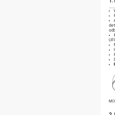
1.
det
odb
UFO
MC0
2.