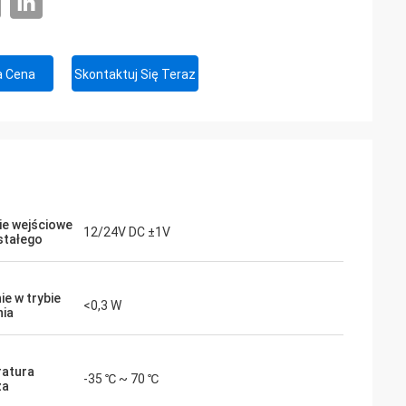
a Cena
Skontaktuj Się Teraz
ie wejściowe
12/24V DC ±1V
stałego
ie w trybie
<0,3 W
ia
atura
-35 ℃ ~ 70 ℃
za