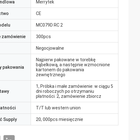
ndlowa
Merrytek
ctwo
CE
odelu
MC079D RC 2
e zamówienie
300pcs
Negocjowalne
Najpierw pakowane w torebkę
bąbelkową, a następnie wzmocnione
y pakowania
kartonem do pakowania
zewnętrznego
1, Próbka i małe zamówienie: w ciągu 5
tawy
dni roboczych po otrzymaniu
płatności. 2, zamówienie zbiorcz
łatności
T/T lub western union
ć Supply
20, 000pcs miesięcznie