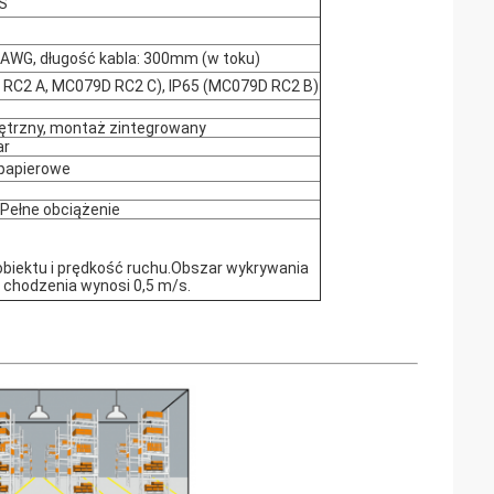
S
AWG, długość kabla: 300mm (w toku)
 RC2 A, MC079D RC2 C), IP65 (MC079D RC2 B)
trzny, montaż zintegrowany
ar
 papierowe
Pełne obciążenie
biektu i prędkość ruchu.Obszar wykrywania
 chodzenia wynosi 0,5 m/s.