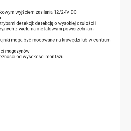
tkowym wyjściem zasilania 12/24V DC
go
ybami detekcji: detekcją o wysokiej czułości i
lacyjnych z wieloma metalowymi powierzchniami
zujniki mogą być mocowane na krawędzi lub w centrum
ości magazynów
ależności od wysokości montażu