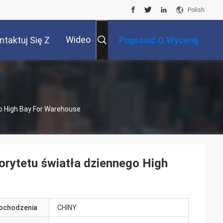
Polish
Wideo
ntaktuj Się Z
Poprosić O Wycenę
Nami
o High Bay For Warehouse
orytetu światła dziennego High
pochodzenia
CHINY