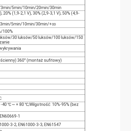
/3min/5min/10min/20min/30min
, 20% (1,9-2,1 V), 30% (2,9-3,1 V), 50% (4,9-
/3min/5min/10min/30min/+∞
%/100%
luksów/30 luksów/50 luksów/100 luksów/150
zanie
wykrywania
ścienny) 360° (montaż sufitowy)
℃
-40 ℃ ~ + 80 ℃;Wilgotność: 10%-95% (bez
 EN60669-1
1000-3-2, EN61000-3-3, EN61547