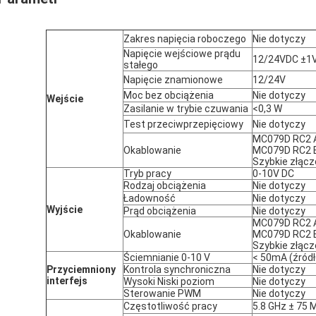
Zakres napięcia roboczego
Nie dotyczy
Napięcie wejściowe prądu
12/24VDC ±1
stałego
Napięcie znamionowe
12/24V
Moc bez obciążenia
Nie dotyczy
Wejście
Zasilanie w trybie czuwania
<0,3 W
Test przeciwprzepięciowy
Nie dotyczy
MC079D RC2 A
Okablowanie
MC079D RC2 B 
Szybkie złąc
Tryb pracy
0-10V DC
Rodzaj obciążenia
Nie dotyczy
Ładowność
Nie dotyczy
Wyjście
Prąd obciążenia
Nie dotyczy
MC079D RC2 A
Okablowanie
MC079D RC2 B 
Szybkie złąc
Ściemnianie 0-10 V
< 50mA (źródł
Przyciemniony
Kontrola synchroniczna
Nie dotyczy
interfejs
Wysoki Niski poziom
Nie dotyczy
Sterowanie PWM
Nie dotyczy
Częstotliwość pracy
5.8 GHz ± 75 