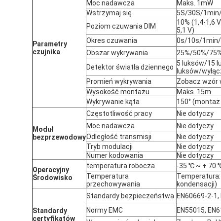
Moc nadawcza
Maks. 1mW
Wstrzymaj się
5S/30S/1min
10% (1,4-1,6 V)
Poziom czuwania DIM
5,1 V)
Okres czuwania
0s/10s/1min
Parametry
czujnika
Obszar wykrywania
25%/50%/75
5 luksów/15 
Detektor światła dziennego
luksów/wyłąc
Promień wykrywania
Zobacz wzór 
Wysokość montażu
Maks. 15m
Wykrywanie kąta
150° (montaż 
Częstotliwość pracy
Nie dotyczy
Moc nadawcza
Nie dotyczy
Moduł
Odległość transmisji
Nie dotyczy
bezprzewodowy
Tryb modulacji
Nie dotyczy
Numer kodowania
Nie dotyczy
temperatura robocza
-35 ℃ ~ + 70 
Operacyjny
Temperatura
Temperatura: 
Środowisko
przechowywania
kondensacji)
Standardy bezpieczeństwa
EN60669-2-1,
Normy EMC
EN55015, EN6
Standardy
certyfikatów