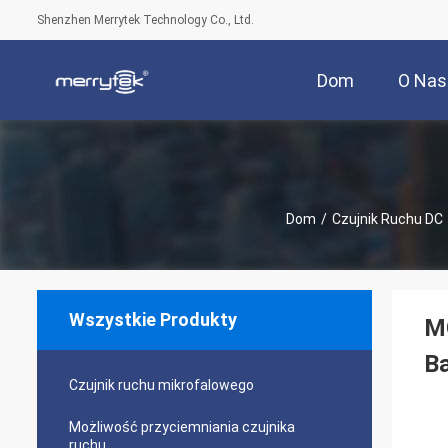
Shenzhen Merrytek Technology Co., Ltd.
Dom
O Nas
Dom
/
Czujnik Ruchu DC
Wszystkie Produkty
MC
B
Czujnik ruchu mikrofalowego
Możliwość przyciemniania czujnika
ruchu