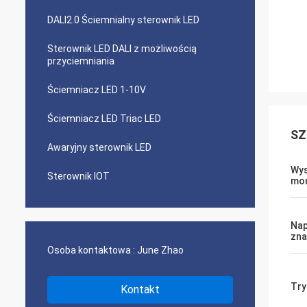
DALI2.0 Ściemnialny sterownik LED
Sterownik LED DALI z możliwością
przyciemniania
Ściemniacz LED 1-10V
Ściemniacz LED Triac LED
SZ
Awaryjny sterownik LED
Wy
Sterownik IOT
mo
Nap
zn
Osoba kontaktowa :
June Zhao
Try
Kontakt