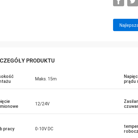
Najlepsz
CZEGÓŁY PRODUKTU
sokość
Napięc
Maks. 15m
ntażu
prądu 
ięcie
Zasilan
12/24V
amionowe
czuwan
temper
b pracy
0-10V DC
roboc