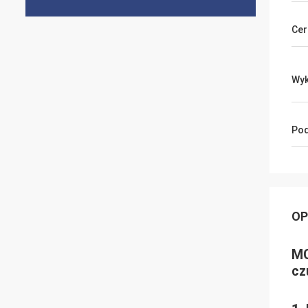
Cer
Wyk
Pod
OP
MC
cz