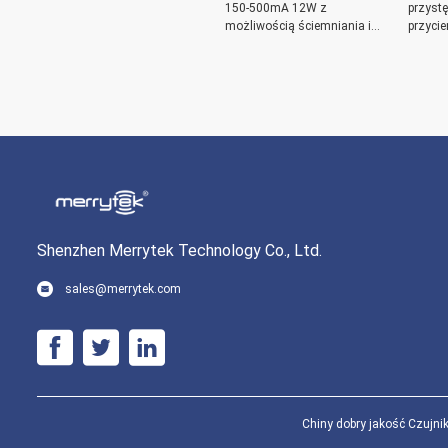
150-500mA 12W z
przyst
możliwością ściemniania i
przycie
programowaniem NFC do
długa 
oświetlenia typu downlight
konstru
Shenzhen Merrytek Technology Co., Ltd.
sales@merrytek.com
Chiny dobry jakość Czujni