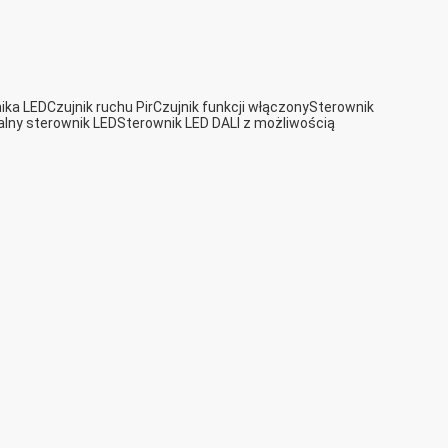
ika LED
Czujnik ruchu Pir
Czujnik funkcji włączony
Sterownik
alny sterownik LED
Sterownik LED DALI z możliwością