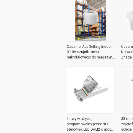
Casambi App Setting Indoor
Casamb
0-10V czujnik ruchu
Network
mikrofalowego do magazynu
Zhaga 
z instalacją 15M
użytku 
Łatwy w użyciu,
35 mm 
programowalny przez NFC
zajętoś
sterownik LED DALI2 o mocy
suficie