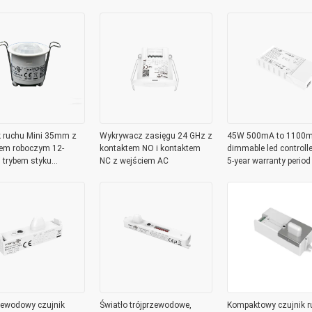
k ruchu Mini 35mm z
Wykrywacz zasięgu 24 GHz z
45W 500mA to 1100m
iem roboczym 12-
kontaktem NO i kontaktem
dimmable led controlle
 trybem styku
NC z wejściem AC
5-year warranty period
encjałowego
zewodowy czujnik
Światło trójprzewodowe,
Kompaktowy czujnik r