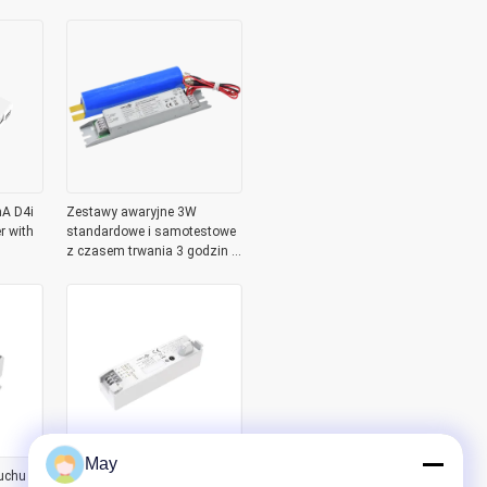
A D4i
Zestawy awaryjne 3W
r with
standardowe i samotestowe
z czasem trwania 3 godzin i
wyjściem 80-200Vdc
May
uchu
Czujnik ruchu AC ON/OFF,