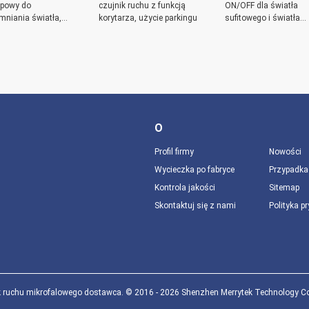
ępowy do
czujnik ruchu z funkcją
ON/OFF dla światła
mniania światła,
korytarza, użycie parkingu
sufitowego i światła
powłoka, miniaturowa
trójkątnego
kcja anteny, bez cieni
O
Profil firmy
Nowości
Wycieczka po fabryce
Przypadka
Kontrola jakości
Sitemap
Skontaktuj się z nami
Polityka p
k ruchu mikrofalowego dostawca. © 2016 - 2026 Shenzhen Merrytek Technology Co., 