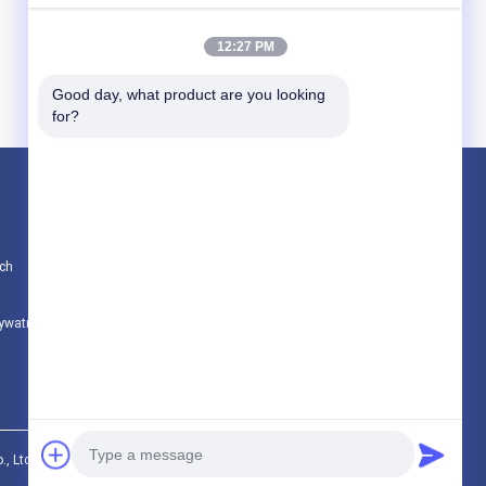
dostępny zarówno dla
świateł trójprzewodowych,
12:27 PM
jak i sufitowych
Good day, what product are you looking 
for?
Produkty
Czujnik ruchu mikrofalowego
ch
Możliwość przyciemniania czujnika ruchu
Czujnik czujników obecności
rywatności
Wszystkie kategorie
Ltd.. All Rights Reserved.