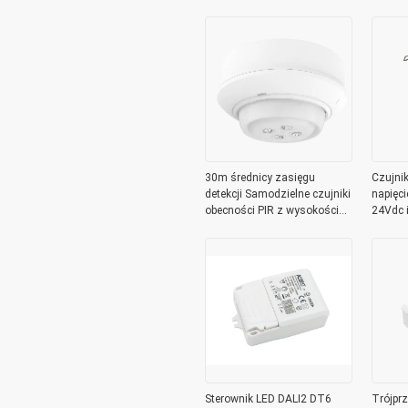
50W, ściemnialny, od 700mA
do 1400mA
30m średnicy zasięgu
Czujni
detekcji Samodzielne czujniki
napięc
obecności PIR z wysokością
24Vdc i
montażu 6m
bezpot
Sterownik LED DALI2 DT6
Trójpr