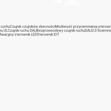
 ruchu
Czujnik czujników obecności
Możliwość przyciemniania sterown
hu UL
Czujnik ruchu DALI
Bezprzewodowy czujnik ruchu
DALI2.0 Ściemni
Awaryjny sterownik LED
Sterownik IOT