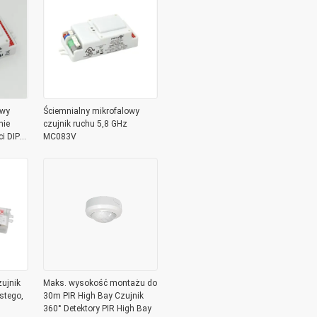
owy
Ściemnialny mikrofalowy
nie
czujnik ruchu 5,8 GHz
i DIP
MC083V
ujnik
Maks. wysokość montażu do
stego,
30m PIR High Bay Czujnik
360° Detektory PIR High Bay