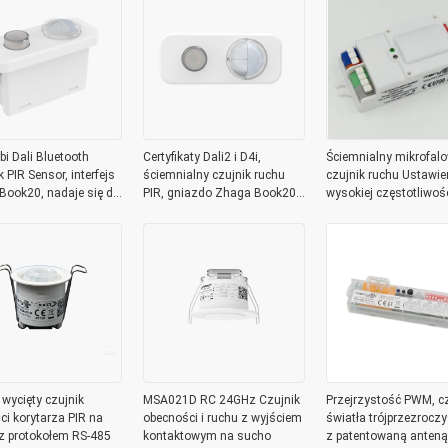
i Dali Bluetooth
Certyfikaty Dali2 i D4i,
Ściemnialny mikrofal
 PIR Sensor, interfejs
ściemnialny czujnik ruchu
czujnik ruchu Ustawie
Book20, nadaje się do
PIR, gniazdo Zhaga Book20,
wysokiej częstotliwośc
w biurze
Play & Plug
5,8 GHz MC083V
wycięty czujnik
MSA021D RC 24GHz Czujnik
Przejrzystość PWM, cz
ci korytarza PIR na
obecności i ruchu z wyjściem
światła trójprzezroczy
 z protokołem RS-485
kontaktowym na sucho
z patentowaną anteną