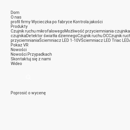
Dom
O nas
profil firmy
Wycieczka po fabryce
Kontrola jakości
Produkty
Czujnik ruchu mikrofalowego
Możliwość przyciemniania czujnika
czujnika
Detektor światła dziennego
Czujnik ruchu DC
Czujnik ruc
przyciemniania
Ściemniacz LED 1-10V
Ściemniacz LED Triac LED
Pokaz VR
Nowości
Nowości
Przypadkach
Skontaktuj się z nami
Wideo
Poprosić o wycenę
描
述