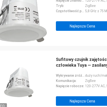
Napięcie znamionowe:
120-277V AC,
Tryb:
ZigBee
Częstotliwość pracy:
5,8 GHz ± 75 
Najlepsza Cena
Sufitowy czujnik zajętoś
człowieka Tuya — zasila
Wykrywanie zróżnicowanej aktywności człowieka:
duży ruch/mał
Komunikacja:
ZigBee
Napięcie robocze:
120-277V AC,
Najlepsza Cena
DEO