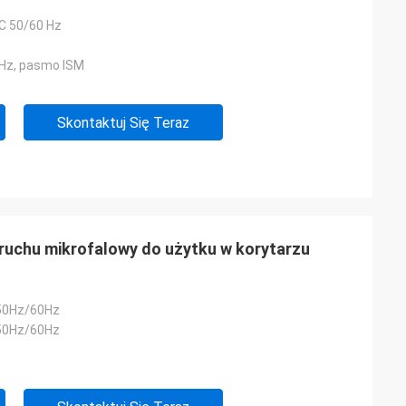
C 50/60 Hz
MHz, pasmo ISM
Skontaktuj Się Teraz
 ruchu mikrofalowy do użytku w korytarzu
50Hz/60Hz
50Hz/60Hz