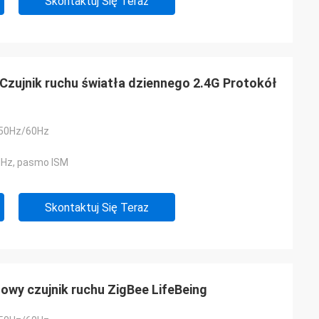
Skontaktuj Się Teraz
 Czujnik ruchu światła dziennego 2.4G Protokół
 50Hz/60Hz
MHz, pasmo ISM
Skontaktuj Się Teraz
wy czujnik ruchu ZigBee LifeBeing