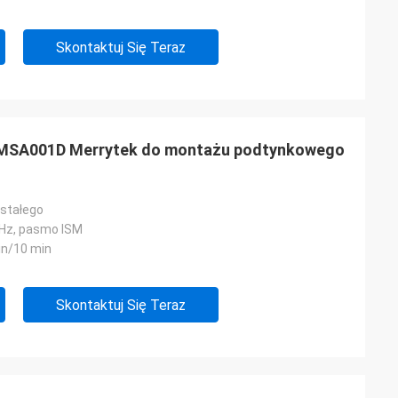
Skontaktuj Się Teraz
u MSA001D Merrytek do montażu podtynkowego
 stałego
MHz, pasmo ISM
in/10 min
Skontaktuj Się Teraz