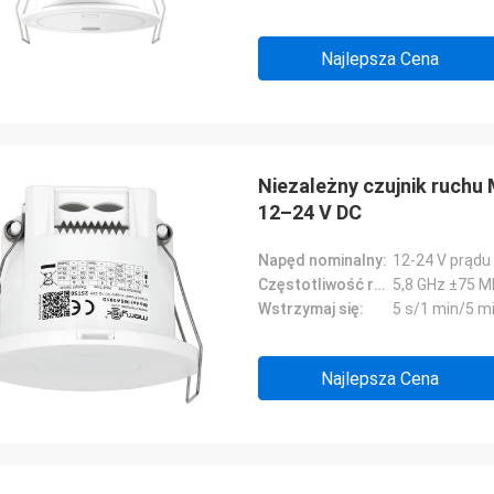
Najlepsza Cena
Niezależny czujnik ruch
12–24 V DC
Napęd nominalny:
12-24 V prądu
Częstotliwość robocza:
5,8 GHz ±75 
Wstrzymaj się:
5 s/1 min/5 m
Najlepsza Cena