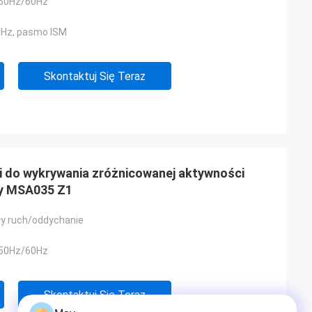
 50Hz/60Hz
MHz, pasmo ISM
Skontaktuj Się Teraz
ci do wykrywania zróżnicowanej aktywności
ny MSA035 Z1
y ruch/oddychanie
 50Hz/60Hz
Skontaktuj Się Teraz