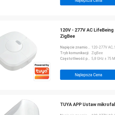
Najlepsza Cena
120V - 277V AC LifeBeing
ZigBee
Napięcie znamionowe:
120-277V AC,
Tryb komunikacji:
ZigBee
Częstotliwość pracy:
5,8 GHz ± 75 
Najlepsza Cena
TUYA APP Ustaw mikrofalo