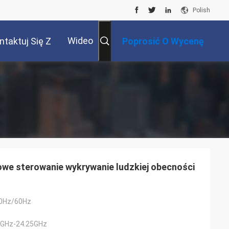
Polish
Wideo
ntaktuj Się Z
Poprosić O Wycenę
Nami
we sterowanie wykrywanie ludzkiej obecności
0Hz/60Hz
GHz-24.25GHz