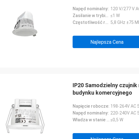
Napęd nominalny:
120 V/277 V A
Zasilanie w trybie gotowości:
≤1 W
Częstotliwość robocza:
5,8 GHz ±75 
Najlepsza Cena
IP20 Samodzielny czujnik
budynku komercyjnego
Napięcie robocze:
198-264V AC 
Napęd nominalny:
220-240V AC 
Władza w stanie gotowości:
≤0,5 W