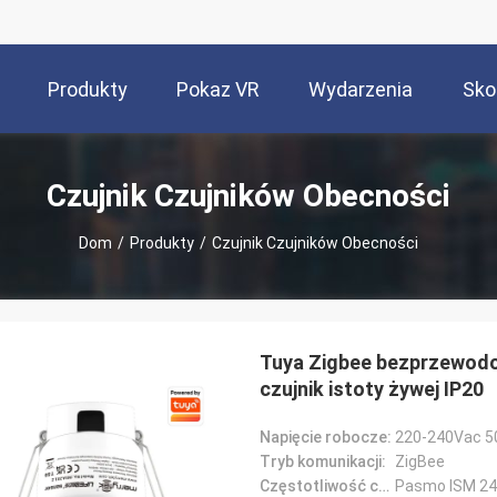
Produkty
Pokaz VR
Wydarzenia
Sko
Czujnik Czujników Obecności
Dom
/
Produkty
/
Czujnik Czujników Obecności
Tuya Zigbee bezprzewodo
czujnik istoty żywej IP20
Napięcie robocze:
220-240Vac 5
Tryb komunikacji:
ZigBee
Częstotliwość czujnika MW:
Pasmo ISM 24