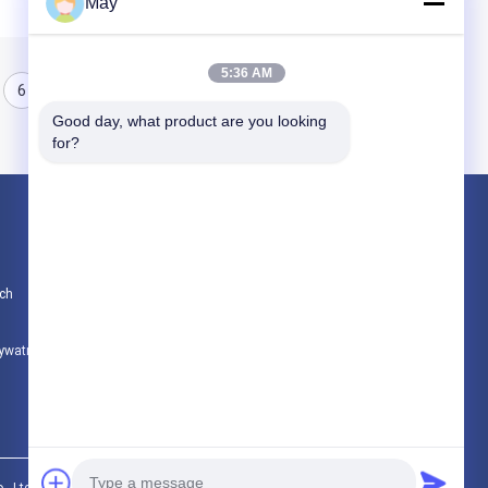
May
5:36 AM
6
7
8
Good day, what product are you looking 
for?
Produkty
Czujnik ruchu mikrofalowego
ch
Możliwość przyciemniania czujnika ruchu
Czujnik czujników obecności
rywatności
Wszystkie kategorie