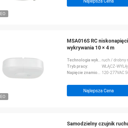
Najlepsza Cena
DEO
MSA016S RC niskonapięci
wykrywania 10 × 4 m
Technologia wykrywania:
ruch / drobny 
Tryb pracy:
WŁĄCZ-WYŁĄ
Napięcie znamionowe:
120-277VAC 5
Najlepsza Cena
DEO
Samodzielny czujnik ruch