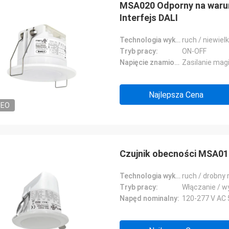
MSA020 Odporny na warun
Interfejs DALI
Technologia wykrywania:
ruch / niewiel
Tryb pracy:
ON-OFF
Napięcie znamionowe:
Zasilanie magi
Najlepsza Cena
DEO
Czujnik obecności MSA019
Technologia wykrywania:
ruch / drobny 
Tryb pracy:
Włączanie / w
Napęd nominalny:
120-277 V AC 