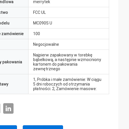
ndlowa
merrytek
ctwo
FCC UL
odelu
MC090S U
e zamówienie
100
Negocjowalne
Najpierw zapakowany w torebkę
bąbelkową, a następnie wzmocniony
y pakowania
kartonem do pakowania
zewnętrznego
1, Próbka i małe zamówienie: W ciągu
tawy
5 dni roboczych od otrzymania
płatności. 2, Zamówienie masowe: