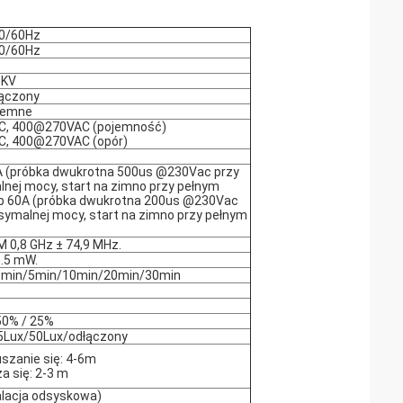
0/60Hz
0/60Hz
1KV
ączony
jemne
, 400@270VAC (pojemność)
, 400@270VAC (opór)
0A (próbka dwukrotna 500us @230Vac przy
ej mocy, start na zimno przy pełnym
ub 60A (próbka dwukrotna 200us @230Vac
ymalnej mocy, start na zimno przy pełnym
M 0,8 GHz ± 74,9 MHz.
.5 mW.
3min/5min/10min/20min/30min
50% / 25%
5Lux/50Lux/odłączony
szanie się: 4-6m
a się: 2-3 m
talacja odsyskowa)