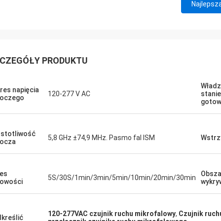
Najlepsz
CZEGÓŁY PRODUKTU
Władz
res napięcia
120-277 V AC
stanie
boczego
gotow
stotliwość
5,8 GHz ±74,9 MHz. Pasmo fal ISM
Wstrz
ocza
es
Obsza
5S/30S/1min/3min/5min/10min/20min/30min
owości
wykry
120-277VAC czujnik ruchu mikrofalowy
,
Czujnik ruc
kreślić