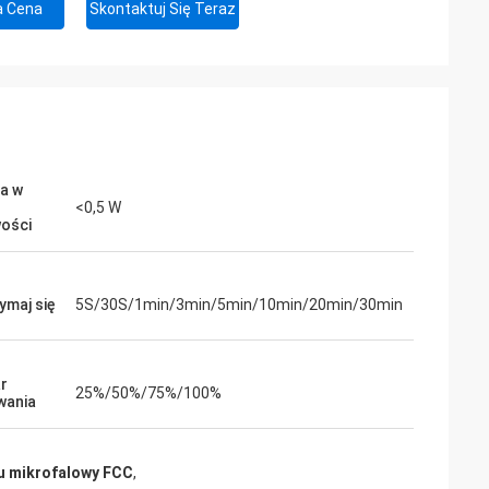
a Cena
Skontaktuj Się Teraz
a w
<0,5 W
ości
ymaj się
5S/30S/1min/3min/5min/10min/20min/30min
r
25%/50%/75%/100%
wania
hu mikrofalowy FCC
,