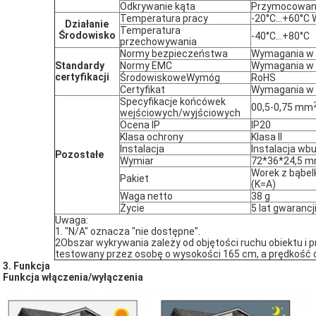
Odkrywanie kąta
Przymocowanie
Temperatura pracy
-20°C...+60°C 
Działanie
Temperatura
Środowisko
-40°C...+80°C
przechowywania
Normy bezpieczeństwa
Wymagania w 
Standardy
Normy EMC
Wymagania w 
certyfikacji
Środowiskowe
Wymóg
RoHS
Certyfikat
Wymagania w 
Specyfikacje końcówek
00,5-0,75 mm
wejściowych/wyjściowych
Ocena IP
IP20
Klasa ochrony
Klasa II
Instalacja
Instalacja w
Pozostałe
Wymiar
72*36*24,5 
Worek z bąbel
Pakiet
(K=A)
Waga netto
38 g
Życie
5 lat gwaranc
Uwaga:
1. "N/A" oznacza "nie dostępne".
2Obszar wykrywania zależy od objętości ruchu obiektu i 
testowany przez osobę o wysokości 165 cm, a prędkość 
3. Funkcja
Funkcja włączenia/wyłączenia