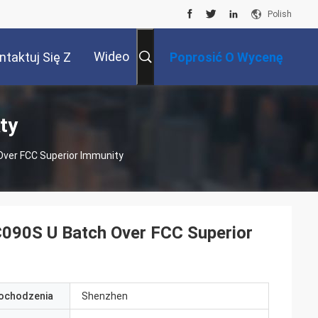
Polish
Wideo
ntaktuj Się Z
Poprosić O Wycenę
Nami
ty
ver FCC Superior Immunity
090S U Batch Over FCC Superior
pochodzenia
Shenzhen