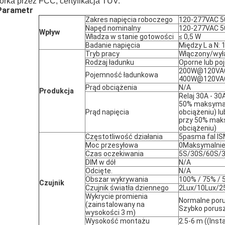
órka przez FCC, certyfikacja TUV.
 Parametr
Zakres napięcia roboczego
120-277VAC 5
Napęd nominalny
120-277VAC 5
Wpływ
Władza w stanie gotowości
≤ 0,5 W
Badanie napięcia
Między L a N: 
Tryb pracy
Włączony/wył
Rodzaj ładunku
Oporne lub po
200W@120VAC
Pojemność ładunkowa
400W@120VAC
Prąd obciążenia
N/A
Produkcja
Relaj 30A - 3
50% maksymaln
Prąd napięcia
obciążeniu) l
przy 50% maks
obciążeniu)
Częstotliwość działania
5pasma fal IS
Moc przesyłowa
0Maksymalnie
Czas oczekiwania
5S/30S/60S/
DIM w dół
N/A
Odcięte.
N/A
Obszar wykrywania
100% / 75% / 
Czujnik
Czujnik światła dziennego
2Lux/10Lux/2
Wykrycie promienia
Normalne poru
(zainstalowany na
Szybko porusz
wysokości 3 m)
Wysokość montażu
2.5-6 m ((Ins