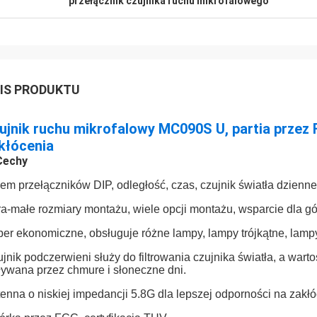
przełącznik czujnika ruchu mikrofalowego
IS PRODUKTU
ujnik ruchu mikrofalowy MC090S U, partia przez
kłócenia
Cechy
em przełączników DIP, odległość, czas, czujnik światła dzienne
ra-małe rozmiary montażu, wiele opcji montażu, wsparcie dla gó
er ekonomiczne, obsługuje różne lampy, lampy trójkątne, lampy
jnik podczerwieni służy do filtrowania czujnika światła, a wartoś
ywana przez chmure i słoneczne dni.
enna o niskiej impedancji 5.8G dla lepszej odporności na zakłó