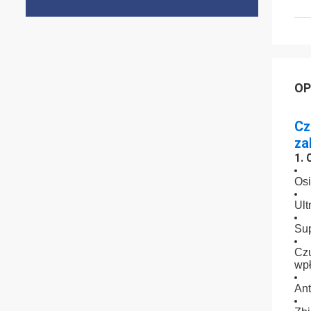
OP
Cz
za
1. 
Osi
Ult
Sup
Czu
wpł
Ant