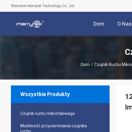
Shenzhen Merrytek Technology Co., Ltd.
Dom
O Nas
C
Dom
/
Czujnik Ruchu Mikr
Wszystkie Produkty
12
I
Czujnik ruchu mikrofalowego
Możliwość przyciemniania czujnika
ruchu