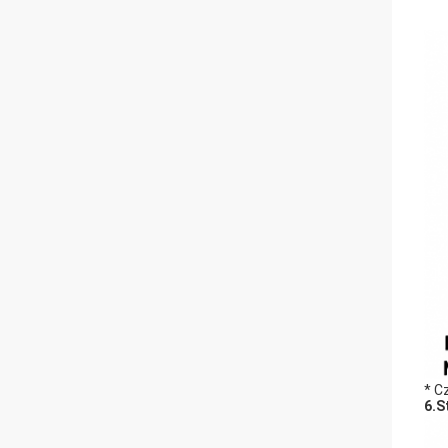
* C
6.S