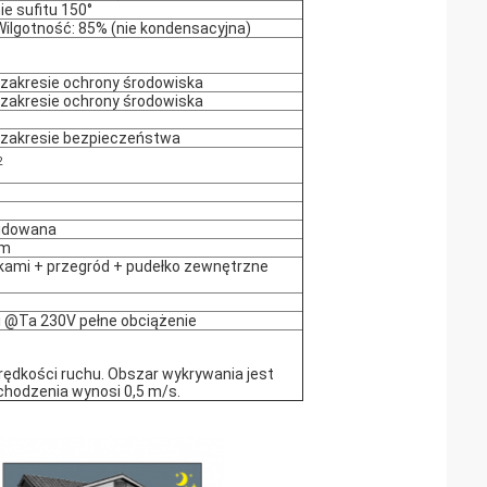
 sufitu 150°
Wilgotność: 85% (nie kondensacyjna)
zakresie ochrony środowiska
zakresie ochrony środowiska
zakresie bezpieczeństwa
2
budowana
mm
kami + przegród + pudełko zewnętrzne
ji @Ta 230V pełne obciążenie
prędkości ruchu. Obszar wykrywania jest
chodzenia wynosi 0,5 m/s.