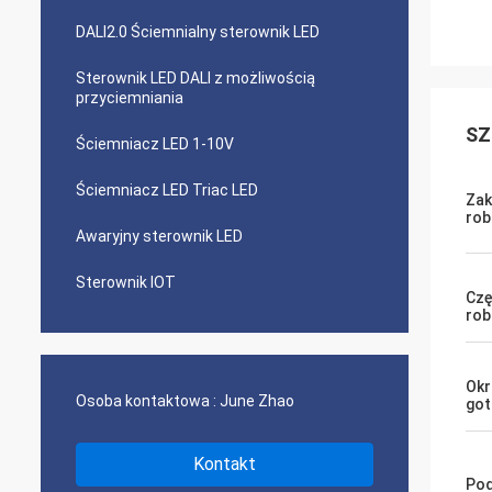
DALI2.0 Ściemnialny sterownik LED
Sterownik LED DALI z możliwością
przyciemniania
SZ
Ściemniacz LED 1-10V
Ściemniacz LED Triac LED
Zak
ro
Awaryjny sterownik LED
Sterownik IOT
Czę
rob
Okr
Osoba kontaktowa :
June Zhao
got
Kontakt
Pod