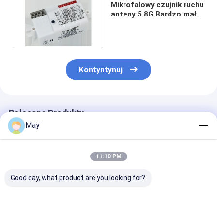
Mikrofalowy czujnik ruchu
anteny 5.8G Bardzo mały
rozmiar mocowania 0,5 W
Kontyntynuj
Polecane Produkty
May
11:10 PM
Good day, what product are you looking for?
Ściemnialny
Ściemnialny
Światło sufito
mikrofalowy czujnik
mikrofalowy czujnik
długotrwałe