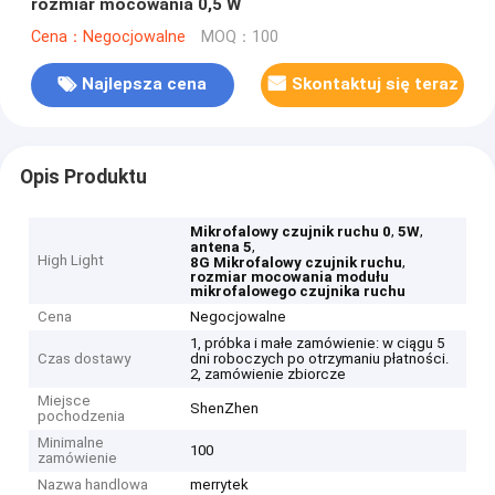
rozmiar mocowania 0,5 W
Cena：Negocjowalne
MOQ：100
Najlepsza cena
Skontaktuj się teraz
Opis Produktu
,
,
Mikrofalowy czujnik ruchu 0
5W
,
antena 5
High Light
,
8G Mikrofalowy czujnik ruchu
rozmiar mocowania modułu
mikrofalowego czujnika ruchu
Cena
Negocjowalne
1, próbka i małe zamówienie: w ciągu 5
Czas dostawy
dni roboczych po otrzymaniu płatności.
2, zamówienie zbiorcze
Miejsce
ShenZhen
pochodzenia
Minimalne
100
zamówienie
Nazwa handlowa
merrytek