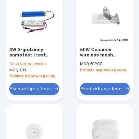
4W 3-godzinny
50W Casambi
samotest i test
wireless mesh
ręczny Przełączalny
dimmable LED driver
Cena:
Negocjowalne
MOQ:
50PCS
zestaw awaryjny LED
for constant current
MOQ:
100
Pobierz najnowszą cenę
z 5-letnią gwarancją
load with 5 years
na baterię LifePO4
warranty
Pobierz najnowszą cenę
Skontaktuj się teraz
Skontaktuj się teraz
Do domu
Produkty
Pokaz VR