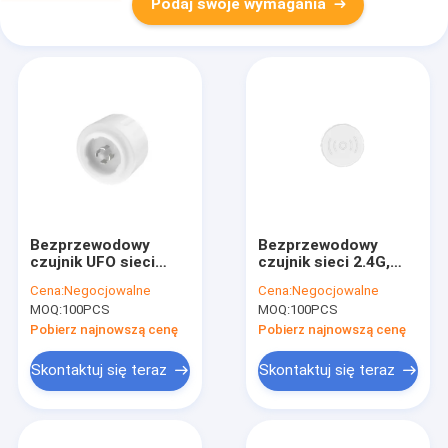
Podaj swoje wymagania
Bezprzewodowy
Bezprzewodowy
czujnik UFO sieci
czujnik sieci 2.4G,
2.4G, z funkcją
funkcja zbierania
Cena:
Negocjowalne
Cena:
Negocjowalne
priorytetu światła
światła dziennego dla
MOQ:
100PCS
MOQ:
100PCS
dziennego, wyjście
UFO, maksymalna
ściemniania 0-10V
wysokość montażu
Pobierz najnowszą cenę
Pobierz najnowszą cenę
12m
Skontaktuj się teraz
Skontaktuj się teraz