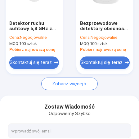
O nas
Wycieczka po fabryce
Detektor ruchu
Bezprzewodowe
sufitowy 5,8 GHz z
detektory obecności
Kontrola jakości
możliwością
w sieci mesh 24 GHz
Cena:
Negocjowalne
Cena:
Negocjowalne
zdalnego sterowania,
Automatyczne
MOQ:
100 sztuk
MOQ:
100 sztuk
przeznaczony do
sterowanie
Skontaktuj się z nami
korytarzy
oświetleniem
Pobierz najnowszą cenę
Pobierz najnowszą cenę
zależne od
obecności i jasności
Nowości
Skontaktuj się teraz
Skontaktuj się teraz
Sprawy
Zobacz więcej
Poproś o wycenę
Video
Zostaw Wiadomość
Odpowiemy Szybko
Czujnik ruchu mikrofalowego