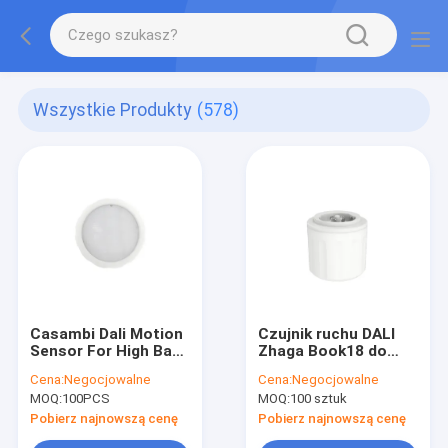
Wszystkie Produkty
(578)
Casambi Dali Motion
Czujnik ruchu DALI
Sensor For High Bay,
Zhaga Book18 do
12m Max Mounting
oświetlenia High Bay,
Cena:
Negocjowalne
Cena:
Negocjowalne
Height, nadaje się do
stopień ochrony
MOQ:
100PCS
MOQ:
100 sztuk
użytku w magazynie
IP65, maksymalna
wysokość montażu
Pobierz najnowszą cenę
Pobierz najnowszą cenę
12m