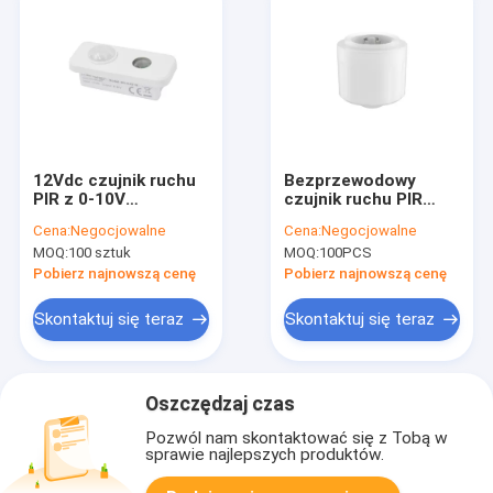
12Vdc czujnik ruchu
Bezprzewodowy
PIR z 0-10V
czujnik ruchu PIR
przyciemnieniem dla
12Vdc z siecią 2.4G,
Cena:
Negocjowalne
Cena:
Negocjowalne
światła panela,
dostępna funkcja
MOQ:
100 sztuk
MOQ:
100PCS
funkcja priorytetu
zbierania światła
światła dziennego
dziennego, maks.
Pobierz najnowszą cenę
Pobierz najnowszą cenę
instalacja 12m
Skontaktuj się teraz
Skontaktuj się teraz
Oszczędzaj czas
Pozwól nam skontaktować się z Tobą w
sprawie najlepszych produktów.