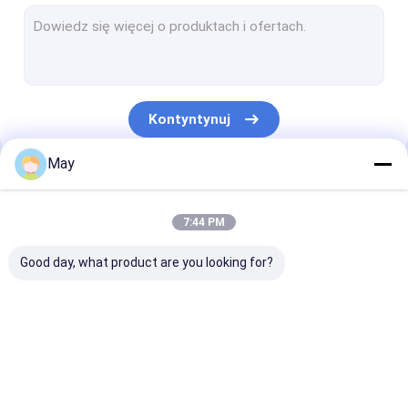
Możliwość przyciemniania czujnika ruchu
Czujnik czujników obecności
Możliwość przyciemniania sterownika LED
Kontyntynuj
Czujnik ruchu Pir
May
Czujnik funkcji włączony
Nasze Kategorie
Sterownik czujnika
7:44 PM
Detektor światła dziennego
Good day, what product are you looking for?
Czujnik ruchu DC
Czujnik ruchu UL
Czujnik ruchu
Możliwość
Czujnik czujn
Czujnik ruchu DALI
mikrofalowego
przyciemniania
obecności
czujnika ruchu