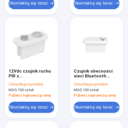
Skontaktuj się teraz
Skontaktuj się teraz
12Vdc czujnik ruchu
Czujnik obecności
PIR z
sieci Bluetooth
przyciemnieniem
Casambi 12Vdc do
Cena:
Negocjowalne
Cena:
Negocjowalne
PWM dla światła
oświetlenia
MOQ:
100 sztuk
MOQ:
100 sztuk
panela, funkcja
panelowego, maks.
priorytetu światła
instalacja 4m
Pobierz najnowszą cenę
Pobierz najnowszą cenę
dziennego
Skontaktuj się teraz
Skontaktuj się teraz