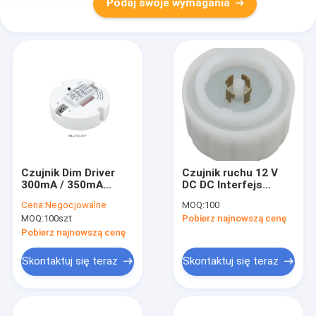
Podaj swoje wymagania
Czujnik Dim Driver
Czujnik ruchu 12 V
300mA / 350mA
DC DC Interfejs
Wyjście dla światła
Zhaga Book 18 dla
Cena:
Negocjowalne
MOQ:
100
LED Kompaktowa
Ameryki Północnej
MOQ:
100szt
Pobierz najnowszą cenę
konstrukcja
MC079D RC
Certyfikat CE
Pobierz najnowszą cenę
MLC18C-DP
Skontaktuj się teraz
Skontaktuj się teraz