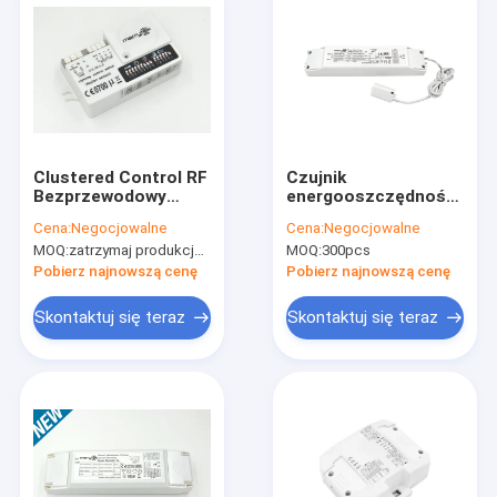
Clustered Control RF
Czujnik
Bezprzewodowy
energooszczędności
czujnik ruchu Wysoka
Driver 65W
Cena:
Negocjowalne
Cena:
Negocjowalne
anty-interferencja 3-
Maksymalna moc
MOQ:
zatrzymaj produkcję, niedostępne.
MOQ:
300pcs
stopniowe
wyjściowa dla LED
ściemnianie
Linear Light
Pobierz najnowszą cenę
Pobierz najnowszą cenę
Skontaktuj się teraz
Skontaktuj się teraz
Do domu
Produkty
Pokaz VR