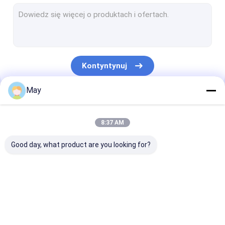
Możliwość przyciemniania czujnika ruchu
Czujnik czujników obecności
Możliwość przyciemniania sterownika LED
Kontyntynuj
Czujnik ruchu Pir
May
Czujnik funkcji włączony
Nasze Kategorie
Sterownik czujnika
8:37 AM
Detektor światła dziennego
Good day, what product are you looking for?
Czujnik ruchu DC
Czujnik ruchu UL
Czujnik ruchu
Możliwość
Czujnik czujn
Czujnik ruchu DALI
mikrofalowego
przyciemniania
obecności
czujnika ruchu