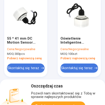
55 * 41 mm DC
Oświetlenie
Motion Sensor
Inteligentne
MC079D RC
sterowanie
Cena:
Negocjowalne
Cena:
Negocjowalne
Wykrywanie wysokiej
czujnikami
MOQ:
300pcs
MOQ:
100szt
czułości
mikrofalowymi
MC079D RC High Bay
Pobierz najnowszą cenę
Pobierz najnowszą cenę
Sensor do magazynu
Skontaktuj się teraz
Skontaktuj się teraz
Oszczędzaj czas
Pozwól nam skontaktować się z Tobą w
sprawie najlepszych produktów.