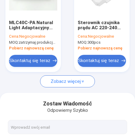
O nas
Wycieczka po fabryce
MLC40C-PA Natural
Sterownik czujnika
Light Adaptacyjny
prądu AC 220-240
Kontrola jakości
sterownik LED 40w z
IP20 do biura
Cena:
Negocjowalne
Cena:
Negocjowalne
funkcją światła
interaktywnego, 5-
MOQ:
zatrzymaj produkcję, niedostępne.
MOQ:
300pcs
dziennego
letnia gwarancja
Skontaktuj się z nami
Pobierz najnowszą cenę
Pobierz najnowszą cenę
Nowości
Skontaktuj się teraz
Skontaktuj się teraz
Sprawy
Zobacz więcej
Poproś o wycenę
Video
Zostaw Wiadomość
Odpowiemy Szybko
Czujnik ruchu mikrofalowego