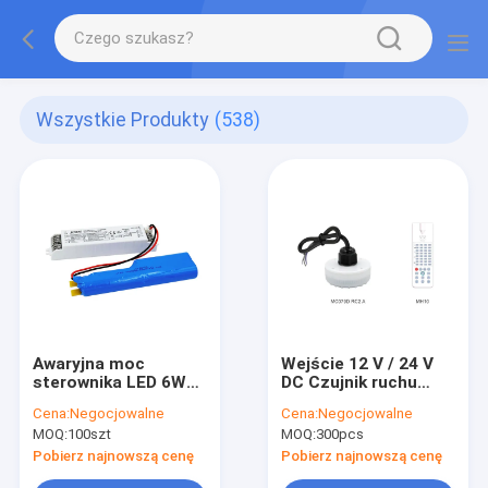
Wszystkie Produkty
(538)
Awaryjna moc
Wejście 12 V / 24 V
sterownika LED 6W
DC Czujnik ruchu
Czas awaryjny 3h i
Opatentowany
Cena:
Negocjowalne
Cena:
Negocjowalne
zewnętrzna bateria
czujnik Konstrukcja
MOQ:
100szt
MOQ:
300pcs
litowo-jonowa
anteny Certyfikat CE
KE004-06M180KE
Pobierz najnowszą cenę
Pobierz najnowszą cenę