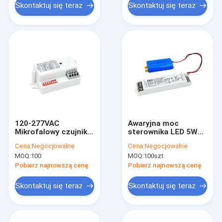
Skontaktuj się teraz
Skontaktuj się teraz
120-277VAC
Awaryjna moc
Mikrofalowy czujnik
sterownika LED 5W
ruchu MC090S U
Czas awaryjny 3h i
Cena:
Negocjowalne
Cena:
Negocjowalne
Batch Over FCC
wbudowany
MOQ:
100
MOQ:
100szt
Doskonała
akumulator litowo-
odporność
jonowy KE004-
Pobierz najnowszą cenę
Pobierz najnowszą cenę
05M180KE
Skontaktuj się teraz
Skontaktuj się teraz