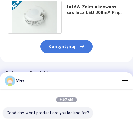
1x16W Zaktualizowany
zasilacz LED 300mA Prąd
stały wyjściowy z
czujnikiem ruchu
Kontyntynuj
Polecane Produkty
May
9:07 AM
Good day, what product are you looking for?
Clustered Control RF
Migotanie -
Dioda LED